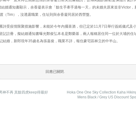
手兩年一直未再公開新戀情的余香凝日前突然爆婚訊，曾傳聞她的新歡是保險才俊許
入紙擬結婚通知書顯示，余香凝表示會「餘生手牽手過每一天」的未婚夫原來並非Victor
政渡（Tim），沒透露職業，住址則與余香凝同居於西營盤。
雁詩受疫情限聚措施影響，未能於今年內擺喜酒，但已定於11月7日舉行簽紙儀式及
登記註冊，擬結婚通知書曝光鄭俊弘本名是鄭榮基，兩人報稱居住同一位於大埔的住
記結婚，新郎現年35歲名為張嘉俊，職業不詳，報住豪宅區林立的中半山。
回應已關閉.
神不再 其餘四虎keep得最好
Hoka One One Sky Collection Kaha Hikin
Mens Black / Grey US Discount Spo