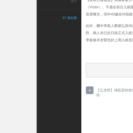
【星島日報報道】與陳家樂分
身分
（Victor）。不過在前日
首度曝光，現年40歲名叫陸
87 個回應
此外，圈中準新人鄭俊弘與何
對，兩人亦已於日前正式入紙
準新娘岑杏賢也於上周入紙登
【五虎將】殘樣梁朝偉男
係