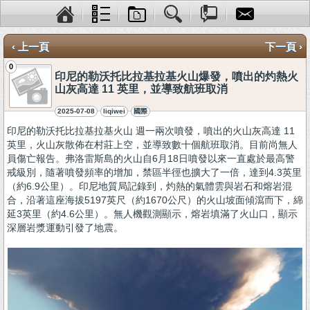
‹ 上一頁
下一頁 ›
0
印尼的勒沃托比拉基拉基火山爆發，噴出的灼熱火
山灰高達 11 英里，並導致航班取消
2025-07-08
liqiwei
國際
印尼的勒沃托比拉基拉基火山 週一兩次噴發，噴出的火山灰高達 11
英里，火山灰散佈在村莊上空，並導致數十個航班取消。目前尚無人
員傷亡報告。弗洛雷斯島的火山自6月18日噴發以來一直處於最高警
戒級別，隨著噴發頻率的增加，禁區半徑也擴大了一倍，達到4.3英里
（約6.9公里）。印尼地質局記錄到，灼熱的氣體雲與岩石和熔岩混
合，沿著這座海拔5197英尺（約1670公尺）的火山坡面傾瀉而下，綿
延3英里（約4.6公里）。無人機觀測顯示，熔岩填滿了火山口，顯示
深層岩漿運動引發了地震。