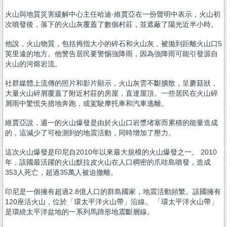
火山與地質災害緩解中心主任哈迪·維賈亞在一份聲明中表示，火山初
次噴發後，落下的火山灰覆蓋了數個村莊，並遮蔽了陽光近半小時。
他說，火山物質，包括拇指大小的碎石和火山灰，被拋到距離火山口5
英里遠的地方。他警告居民要警惕強降雨，因為強降雨可能引發源自
火山的河熔岩流。
社群媒體上流傳的照片和影片顯示，火山灰雲不斷擴散，呈蘑菇狀，
大量火山碎屑覆蓋了附近村莊的房屋，直達屋頂。一些居民在火山碎
屑雨中驚慌失措地奔跑，或駕駛摩托車和汽車逃離。
維賈亞說，週一的火山爆發是由於火山口岩漿堵塞而累積的能量造成
的，這減少了可檢測到的地震活動，同時增加了壓力。
這次火山爆發是印尼自2010年以來最大規模的火山爆發之一。 2010
年，該國最活躍的火山默拉皮火山在人口稠密的爪哇島噴發，造成
353人死亡，超過35萬人被迫撤離。
印尼是一個擁有超過2.8億人口的群島國家，地震活動頻繁。該國擁有
120座活火山，位於「環太平洋火山帶」沿線。 「環太平洋火山帶」
是環繞太平洋盆地的一系列馬蹄形地震斷層線。