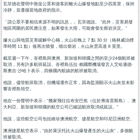
瓦菲德在聲明中敦促公眾和遊客距離火山爆發地點至少四英里，保持
冷靜，並遵循當地政府的指示。
「請公眾不要相信來源不明的訊息，」瓦菲德說。 “此外，災害易發
地區周圍的居民應注意，如果發生大雨，可能會發生熔岩洪災。”
據火山與地質災害緩解中心稱，火山在晚上 7 點 30 分（格林威治標
準時間 11 點）後再次噴發，噴出熔岩，火山灰雲高達 8 英里。
截至週一下午，峇裡島與澳洲、新加坡和韓國之間的至少24個航班被
取消，另有許多航班延誤。峇裡島伍拉·賴國際機場發言人艾哈邁德·
斯奧吉·沙哈卜表示，四條國內航線的航班被取消。
他說，儘管航班取消，但機場運作正常，因為監測顯示火山灰並未影
響峇裡島領空。
他在一份聲明中表示：“幾家飛往拉布安巴焦（位於弗洛雷斯島）、澳
大利亞、新加坡和韓國的航空公司已確認航班取消或延誤。”
他說，這些航空公司包括維珍澳洲航空、捷星航空和印尼亞洲航空。
澳洲捷星航空表示，“由於萊沃托比火山爆發產生的火山灰”，多個航
班被取消。