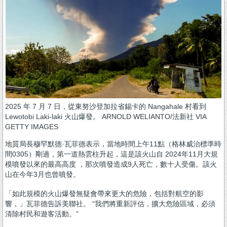
2025 年 7 月 7 日，從東努沙登加拉省錫卡的 Nangahale 村看到
Lewotobi Laki-laki 火山爆發。 ARNOLD WELIANTO/法新社 VIA
GETTY IMAGES
地質局長穆罕默德·瓦菲德表示，當地時間上午11點（格林威治標準時
間0305）剛過，第一道熱雲柱升起，這是該火山自 2024年11月大規
模噴發以來的最高高度 ，那次噴發造成9人死亡，數十人受傷。該火
山在今年3月也曾噴發。
「如此規模的火山爆發無疑會帶來更大的危險，包括對航空的影
響，」瓦菲德告訴美聯社。 “我們將重新評估，擴大危險區域，必須
清除村民和遊客活動。”