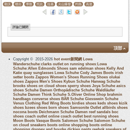
勒沃
噴出
導致
托比
拉基
火山爆發
灼熱
高達
評論已關閉
頂部
Copyright © 2015-2026
hot event新聞網
Lowa
Wanderschuhe
:
clarks outlet
:
on running shoes
:
Lowa
Schuhe
:
Allen Edmonds Shoes
sam edelman shoes
Kelly And
Katie
quay sunglasses
Lowa Schuhe
Cody James Boots
irish
setter boots
Zappos Women's Shoes
Running Shoes
olukai
shoes
Zappos Men's Shoes
Kybun Schuhe
Hanwag Schuhe
brooks shoes
on cloud shoes
sperry shoes
Joya Schuhe
asics
shoes
Schuhe Damen
Orthopädische Schuhe
Waldläufer
Schuhe Damen
Think Schuhe
S.Oliver Online Shop
brahmin
handbags
converse shoes
BÄR Schuhe
Giesswein Schuhe
Venus Clothing
Red Wing Boots
birdies shoes
keds shoes
kizik
shoes
bzees shoes
born shoes
Samsonite Outlet
allbirds shoes
nocona boots
Deichmann Schuhe Damen
reef sandals
boc
shoes
coach outlet online
coach outlet
best running shoes
Moon Boots
Vasque Boots
Salomon Schuhe
Salomon Schuhe
on cloud sneakers
boots online shopping
boots online
shopping
dooney and bourke
dickies pants
reebok sneakers
pf