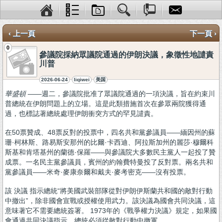
‹ 上一頁
下一頁 ›
0
參議院採納眾議院通過的伊朗決議，象徵性地譴責
川普
2026-06-24
liqiwei
美国
華盛頓
——週二，參議院批准了眾議院通過的一項決議，旨在約束川
普總統在伊朗問題上的立場。這是此類措施首次在參眾兩院獲得通
過，也標誌著總統處理伊朗衝突方式的罕見譴責。
在50票贊成、48票反對的投票中，四名共和黨參議員——緬因州的蘇
珊·柯林斯、路易斯安那州的比爾·卡西迪、阿拉斯加州的麗莎·穆爾科
斯基和肯塔基州的蘭德·保羅——與參議院大多數民主黨人一起投了贊
成票。一名民主黨參議員，賓州的約翰費特曼投了反對票。兩名共和
黨參議員——米奇·麥康奈爾和戴夫·麥考密克——沒有投票。
該 決議 指示總統“將美國武裝部隊從對伊朗伊斯蘭共和國的敵對行動
中撤出”，除非國會宣戰或授權使用武力。該決議為國會共同決議，這
意味著它不需要總統簽署。 1973年的《戰爭權力決議》規定，如果國
會通過共同決議指示，總統必須從敵對行動中撤軍。