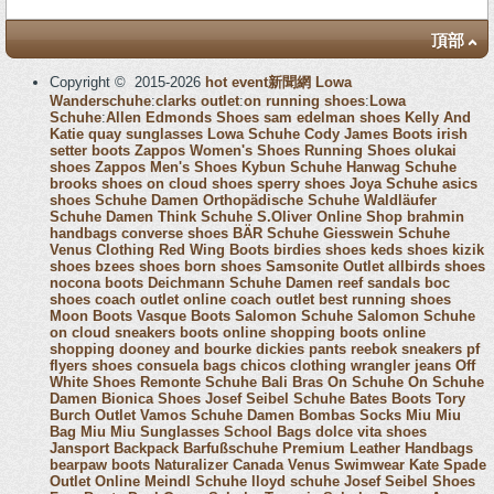
頂部
Copyright © 2015-2026
hot event新聞網
Lowa
Wanderschuhe
:
clarks outlet
:
on running shoes
:
Lowa
Schuhe
:
Allen Edmonds Shoes
sam edelman shoes
Kelly And
Katie
quay sunglasses
Lowa Schuhe
Cody James Boots
irish
setter boots
Zappos Women's Shoes
Running Shoes
olukai
shoes
Zappos Men's Shoes
Kybun Schuhe
Hanwag Schuhe
brooks shoes
on cloud shoes
sperry shoes
Joya Schuhe
asics
shoes
Schuhe Damen
Orthopädische Schuhe
Waldläufer
Schuhe Damen
Think Schuhe
S.Oliver Online Shop
brahmin
handbags
converse shoes
BÄR Schuhe
Giesswein Schuhe
Venus Clothing
Red Wing Boots
birdies shoes
keds shoes
kizik
shoes
bzees shoes
born shoes
Samsonite Outlet
allbirds shoes
nocona boots
Deichmann Schuhe Damen
reef sandals
boc
shoes
coach outlet online
coach outlet
best running shoes
Moon Boots
Vasque Boots
Salomon Schuhe
Salomon Schuhe
on cloud sneakers
boots online shopping
boots online
shopping
dooney and bourke
dickies pants
reebok sneakers
pf
flyers shoes
consuela bags
chicos clothing
wrangler jeans
Off
White Shoes
Remonte Schuhe
Bali Bras
On Schuhe
On Schuhe
Damen
Bionica Shoes
Josef Seibel Schuhe
Bates Boots
Tory
Burch Outlet
Vamos Schuhe Damen
Bombas Socks
Miu Miu
Bag
Miu Miu Sunglasses
School Bags
dolce vita shoes
Jansport Backpack
Barfußschuhe
Premium Leather Handbags
bearpaw boots
Naturalizer Canada
Venus Swimwear
Kate Spade
Outlet Online
Meindl Schuhe
lloyd schuhe
Josef Seibel Shoes