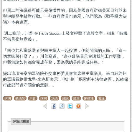
但周二的決議很可能只是像徵性的，因為美國政府辯稱美軍目前並未
與伊朗發生敵對行動。一些政府官員也表示，他們認為《戰爭權力決
議》本身違憲。
週二晚間，川普 在Truth Social 上發文抨擊了這段文字，稱其「時機
不當且毫無意義」。
「四位共和黨落選者與民主黨人一起投票，伊朗問我的人民，『這一
切意味著什麼？』」川普寫道。 “這些參議員只會讓我的工作更難，
但我無論如何都會完成任務，因為我總是能完成任務。”
提出這項法案的眾議院外交事務委員會首席民主黨議員、來自紐約州
的眾議員格雷戈里·米克斯表示，他計劃「探索所有法律途徑，以確保
行政部門遵守國會的意願」。
伊朗
參議院
川普
採納
決議
議院
譴責
象徵性
通過
評論已關閉