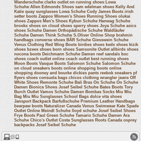
Wanderschuhe
:
clarks outlet
:
on running shoes
:
Lowa
Schuhe
:
Allen Edmonds Shoes
sam edelman shoes
Kelly And
Katie
quay sunglasses
Lowa Schuhe
Cody James Boots
irish
setter boots
Zappos Women's Shoes
Running Shoes
olukai
shoes
Zappos Men's Shoes
Kybun Schuhe
Hanwag Schuhe
brooks shoes
on cloud shoes
sperry shoes
Joya Schuhe
asics
shoes
Schuhe Damen
Orthopädische Schuhe
Waldläufer
Schuhe Damen
Think Schuhe
S.Oliver Online Shop
brahmin
handbags
converse shoes
BÄR Schuhe
Giesswein Schuhe
Venus Clothing
Red Wing Boots
birdies shoes
keds shoes
kizik
shoes
bzees shoes
born shoes
Samsonite Outlet
allbirds shoes
nocona boots
Deichmann Schuhe Damen
reef sandals
boc
shoes
coach outlet online
coach outlet
best running shoes
Moon Boots
Vasque Boots
Salomon Schuhe
Salomon Schuhe
on cloud sneakers
boots online shopping
boots online
shopping
dooney and bourke
dickies pants
reebok sneakers
pf
flyers shoes
consuela bags
chicos clothing
wrangler jeans
Off
White Shoes
Remonte Schuhe
Bali Bras
On Schuhe
On Schuhe
Damen
Bionica Shoes
Josef Seibel Schuhe
Bates Boots
Tory
Burch Outlet
Vamos Schuhe Damen
Bombas Socks
Miu Miu
Bag
Miu Miu Sunglasses
School Bags
dolce vita shoes
Jansport Backpack
Barfußschuhe
Premium Leather Handbags
bearpaw boots
Naturalizer Canada
Venus Swimwear
Kate Spade
Outlet Online
Meindl Schuhe
lloyd schuhe
Josef Seibel Shoes
Frye Boots
Paul Green Schuhe
Tamaris Schuhe Damen
Ara
Schuhe
Chico's Outlet
Costa Sunglasses
Roots Canada
osprey
backpacks
Josef Seibel Schuhe