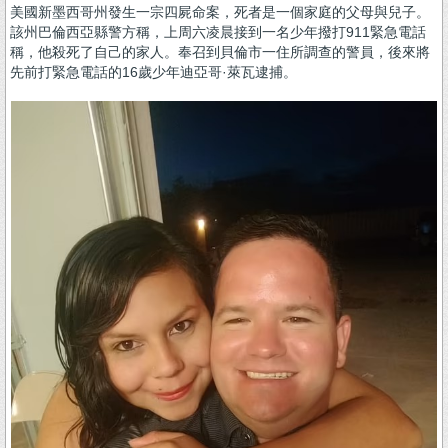
美國新墨西哥州發生一宗四屍命案，死者是一個家庭的父母與兒子。
該州巴倫西亞縣警方稱，上周六凌晨接到一名少年撥打911緊急電話
稱，他殺死了自己的家人。奉召到貝倫市一住所調查的警員，後來將
先前打緊急電話的16歲少年迪亞哥·萊瓦逮捕。