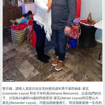
警方稱，調查人員當日在住宅內發現成年男子萊昂納多·萊瓦
(Leonardo Leyva) 和女子本科莫(Adriana Bencomo)，以及他們的兒
子、分別為16歲和14歲的阿德里安·萊瓦(Adrian Leyva)和亞歷山大·
萊瓦(Alexander Leyva)，均疑似因槍傷身亡。而這個家庭唯一生存的