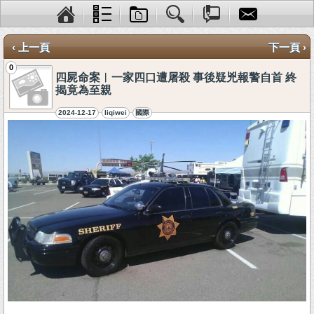
‹ 上一頁
下一頁 ›
0
四屍命案︱一家四口遭屠殺 事後疑兇報警自首 終
揭竟為至親
2024-12-17
liqiwei
國際