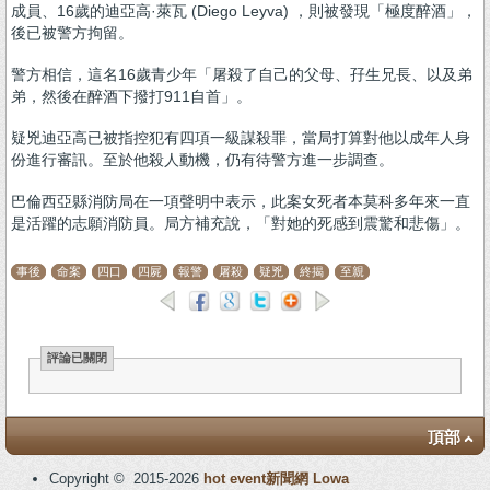
成員、16歲的迪亞高·萊瓦 (Diego Leyva) ，則被發現「極度醉酒」，
後已被警方拘留。
警方相信，這名16歲青少年「屠殺了自己的父母、孖生兄長、以及弟
弟，然後在醉酒下撥打911自首」。
疑兇迪亞高已被指控犯有四項一級謀殺罪，當局打算對他以成年人身
份進行審訊。至於他殺人動機，仍有待警方進一步調查。
巴倫西亞縣消防局在一項聲明中表示，此案女死者本莫科多年來一直
是活躍的志願消防員。局方補充說，「對她的死感到震驚和悲傷」。
事後
命案
四口
四屍
報警
屠殺
疑兇
終揭
至親
評論已關閉
頂部
Copyright © 2015-2026
hot event新聞網
Lowa