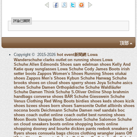
評論已關閉
頂部
Copyright © 2015-2026
hot event新聞網
Lowa
Wanderschuhe
:
clarks outlet
:
on running shoes
:
Lowa
Schuhe
:
Allen Edmonds Shoes
sam edelman shoes
Kelly And
Katie
quay sunglasses
Lowa Schuhe
Cody James Boots
irish
setter boots
Zappos Women's Shoes
Running Shoes
olukai
shoes
Zappos Men's Shoes
Kybun Schuhe
Hanwag Schuhe
brooks shoes
on cloud shoes
sperry shoes
Joya Schuhe
asics
shoes
Schuhe Damen
Orthopädische Schuhe
Waldläufer
Schuhe Damen
Think Schuhe
S.Oliver Online Shop
brahmin
handbags
converse shoes
BÄR Schuhe
Giesswein Schuhe
Venus Clothing
Red Wing Boots
birdies shoes
keds shoes
kizik
shoes
bzees shoes
born shoes
Samsonite Outlet
allbirds shoes
nocona boots
Deichmann Schuhe Damen
reef sandals
boc
shoes
coach outlet online
coach outlet
best running shoes
Moon Boots
Vasque Boots
Salomon Schuhe
Salomon Schuhe
on cloud sneakers
boots online shopping
boots online
shopping
dooney and bourke
dickies pants
reebok sneakers
pf
flyers shoes
consuela bags
chicos clothing
wrangler jeans
Off