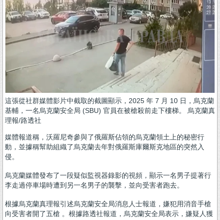
這張從社群媒體影片中截取的截圖顯示，2025 年 7 月 10 日，烏克蘭
基輔，一名烏克蘭安全局 (SBU) 官員在被槍殺前走下樓梯。 烏克蘭真
理報/路透社
媒體報道稱，沃羅尼奇參與了俄羅斯佔領的烏克蘭領土上的秘密行
動，並據稱幫助組織了烏克蘭去年對俄羅斯庫爾斯克地區的突然入
侵。
烏克蘭媒體發布了一段疑似監視器錄影的視頻，顯示一名男子提著行
李走過停車場時遭到另一名男子的襲擊，並向受害者跑去。
根據烏克蘭真理報引述烏克蘭安全局消息人士報道，嫌犯用消音手槍
向受害者開了五槍 。根據路透社報道，烏克蘭安全局表示，嫌疑人獲