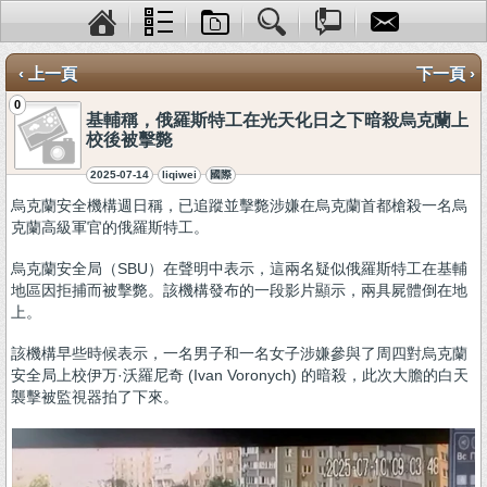
‹ 上一頁
下一頁 ›
0
基輔稱，俄羅斯特工在光天化日之下暗殺烏克蘭上
校後被擊斃
2025-07-14
liqiwei
國際
烏克蘭安全機構週日稱，已追蹤並擊斃涉嫌在烏克蘭首都槍殺一名烏
克蘭高級軍官的俄羅斯特工。
烏克蘭安全局（SBU）在聲明中表示，這兩名疑似俄羅斯特工在基輔
地區因拒捕而被擊斃。該機構發布的一段影片顯示，兩具屍體倒在地
上。
該機構早些時候表示，一名男子和一名女子涉嫌參與了周四對烏克蘭
安全局上校伊万·沃羅尼奇 (Ivan Voronych) 的暗殺，此次大膽的白天
襲擊被監視器拍了下來。