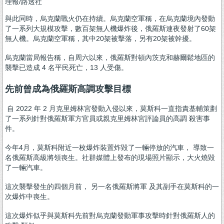
理報/路透社
與此同時，烏克蘭戰火仍在持續。烏克蘭空軍稱，在烏克蘭境內發動
了一系列大規模攻擊，數百架無人機爆炸後，俄羅斯連夜發射了60架
無人機。烏克蘭空軍稱，其中20架被擊落，另有20架被幹擾。
烏克蘭當局報告稱，自周六以來，俄羅斯對頓內茨克和赫爾鬆地區的
襲擊已造成 4 名平民死亡，13 人受傷。
先前曾成為俄羅斯高調攻擊目標
自 2022 年 2 月克里姆林宮發動入侵以來，莫斯科一直指責基輔策劃
了一系列針對俄羅斯軍方官員或親克里姆林宮評論員的高調 殺害事
件。
今年4月，莫斯科附近一枚爆炸裝置炸毀了一輛停放的汽車， 導致一
名俄羅斯高級將領喪生。社群媒體上發布的現場照片顯示，大火燒毀
了一輛汽車。
這次襲擊發生的四個月前， 另一名俄羅斯將軍 及其副手在莫斯科的一
次爆炸中喪生。
這次爆炸似乎與莫斯科先前對烏克蘭發動軍事攻擊時針對俄羅斯人的