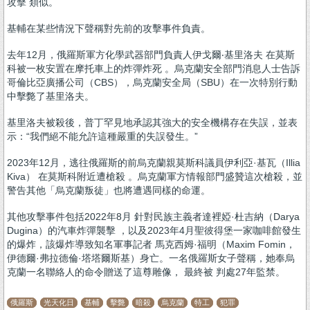
攻擊 類似。
基輔在某些情況下聲稱對先前的攻擊事件負責。
去年12月，俄羅斯軍方化學武器部門負責人伊戈爾‧基里洛夫 在莫斯
科被一枚安置在摩托車上的炸彈炸死 。烏克蘭安全部門消息人士告訴
哥倫比亞廣播公司（CBS），烏克蘭安全局（SBU）在一次特別行動
中擊斃了基里洛夫。
基里洛夫被殺後，普丁罕見地承認其強大的安全機構存在失誤，並表
示：“我們絕不能允許這種嚴重的失誤發生。”
2023年12月，逃往俄羅斯的前烏克蘭親莫斯科議員伊利亞·基瓦（Illia
Kiva） 在莫斯科附近遭槍殺 。烏克蘭軍方情報部門盛贊這次槍殺，並
警告其他「烏克蘭叛徒」也將遭遇同樣的命運。
其他攻擊事件包括2022年8月 針對民族主義者達裡婭·杜吉納（Darya
Dugina）的汽車炸彈襲擊 ，以及2023年4月聖彼得堡一家咖啡館發生
的爆炸，該爆炸導致知名軍事記者 馬克西姆·福明（Maxim Fomin，
伊德爾·弗拉德倫·塔塔爾斯基）身亡。一名俄羅斯女子聲稱，她奉烏
克蘭一名聯絡人的命令贈送了這尊雕像， 最終被 判處27年監禁。
俄羅斯
光天化日
基輔
擊斃
暗殺
烏克蘭
特工
犯罪