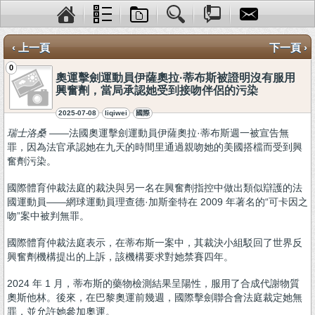
‹ 上一頁
下一頁 ›
0
奧運擊劍運動員伊薩奧拉·蒂布斯被證明沒有服用
興奮劑，當局承認她受到接吻伴侶的污染
2025-07-08
liqiwei
國際
瑞士洛桑
——法國奧運擊劍運動員伊薩奧拉·蒂布斯週一被宣告無
罪，因為法官承認她在九天的時間里通過親吻她的美國搭檔而受到興
奮劑污染。
國際體育仲裁法庭的裁決​​與另一名在興奮劑指控中做出類似辯護的法
國運動員——網球運動員理查德·加斯奎特在 2009 年著名的“可卡因之
吻”案中被判無罪。
國際體育仲裁法庭表示，在蒂布斯一案中，其裁決小組駁回了世界反
興奮劑機構提出的上訴，該機構要求對她禁賽四年。
2024 年 1 月，蒂布斯的藥物檢測結果呈陽性，服用了合成代謝物質
奧斯他林。後來，在巴黎奧運前幾週，國際擊劍聯合會法庭裁定她無
罪，並允許她參加奧運。