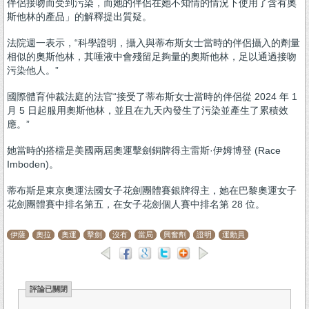
伴侶接吻而受到污染，而她的伴侶在她不知情的情況下使用了含有奧
斯他林的產品」的解釋提出質疑。
法院週一表示，“科學證明，攝入與蒂布斯女士當時的伴侶攝入的劑量
相似的奧斯他林，其唾液中會殘留足夠量的奧斯他林，足以通過接吻
污染他人。”
國際體育仲裁法庭的法官“接受了蒂布斯女士當時的伴侶從 2024 年 1
月 5 日起服用奧斯他林，並且在九天內發生了污染並產生了累積效
應。”
她當時的搭檔是美國兩屆奧運擊劍銅牌得主雷斯·伊姆博登 (Race
Imboden)。
蒂布斯是東京奧運法國女子花劍團體賽銀牌得主，她在巴黎奧運女子
花劍團體賽中排名第五，在女子花劍個人賽中排名第 28 位。
伊薩
奧拉
奧運
擊劍
沒有
當局
興奮劑
證明
運動員
評論已關閉