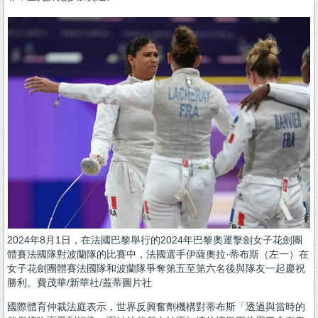
2024年8月1日，在法國巴黎舉行的2024年巴黎奧運擊劍女子花劍團
體賽法國隊對波蘭隊的比賽中，法國選手伊薩奧拉·蒂布斯（左一）在
女子花劍團體賽法國隊和波蘭隊爭奪第五至第六名後與隊友一起慶祝
勝利。費茂華/新華社/蓋蒂圖片社
國際體育仲裁法庭表示，世界反興奮劑機構對蒂布斯「透過與當時的