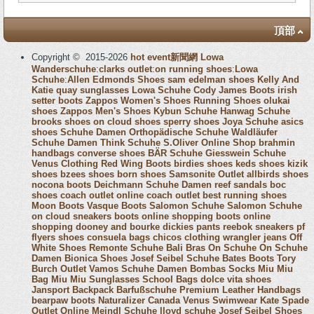
頂部
Copyright © 2015-2026
hot event新聞網
Lowa
Wanderschuhe
:
clarks outlet
:
on running shoes
:
Lowa
Schuhe
:
Allen Edmonds Shoes
sam edelman shoes
Kelly And
Katie
quay sunglasses
Lowa Schuhe
Cody James Boots
irish
setter boots
Zappos Women's Shoes
Running Shoes
olukai
shoes
Zappos Men's Shoes
Kybun Schuhe
Hanwag Schuhe
brooks shoes
on cloud shoes
sperry shoes
Joya Schuhe
asics
shoes
Schuhe Damen
Orthopädische Schuhe
Waldläufer
Schuhe Damen
Think Schuhe
S.Oliver Online Shop
brahmin
handbags
converse shoes
BÄR Schuhe
Giesswein Schuhe
Venus Clothing
Red Wing Boots
birdies shoes
keds shoes
kizik
shoes
bzees shoes
born shoes
Samsonite Outlet
allbirds shoes
nocona boots
Deichmann Schuhe Damen
reef sandals
boc
shoes
coach outlet online
coach outlet
best running shoes
Moon Boots
Vasque Boots
Salomon Schuhe
Salomon Schuhe
on cloud sneakers
boots online shopping
boots online
shopping
dooney and bourke
dickies pants
reebok sneakers
pf
flyers shoes
consuela bags
chicos clothing
wrangler jeans
Off
White Shoes
Remonte Schuhe
Bali Bras
On Schuhe
On Schuhe
Damen
Bionica Shoes
Josef Seibel Schuhe
Bates Boots
Tory
Burch Outlet
Vamos Schuhe Damen
Bombas Socks
Miu Miu
Bag
Miu Miu Sunglasses
School Bags
dolce vita shoes
Jansport Backpack
Barfußschuhe
Premium Leather Handbags
bearpaw boots
Naturalizer Canada
Venus Swimwear
Kate Spade
Outlet Online
Meindl Schuhe
lloyd schuhe
Josef Seibel Shoes