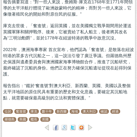
報告摘要寫道：“對一些人來說，詹姆斯·庫克在1768年至1771年間領
導的太平洋航行體現了歐洲啟蒙時代的精神；而對另一些人來說，它
像徵著殖民化的開始和對原住民的征服。”
庫克去世後，「奮進號」返回英國，並在美國獨立戰爭期間用於運送
英國軍隊和關押戰俘。後來，它被賣給了私人船主，後者將其改名
為“三明治勳爵”，並於1778年在紐波特港的戰爭中故意沉沒。
2022年，澳洲海事專家 首次宣布，他們認為「奮進號」是散落在紐波
特港的眾多古代沉船之一，這一說法引發了廣泛爭議。但羅德島州歷
史保護與遺產委員會與澳洲國家海事博物館合作，推進了沉船研究，
最終確認了沉船的身份。他們正在努力確保沉船遺址從現在起得到保
護。
報告指出：“鑑於‘奮進號’對澳大利亞、新西蘭、英國、美國以及整個
太平洋地區的原住民具有重要的歷史和文化意義，要確定其沉船地
點，就需要確保最高級別的立法和實體保護。”
位於
奮進號
庫克
數十年
新西蘭
海域
澳大利亞
確認
經過
羅德島
美國
艦長
英國