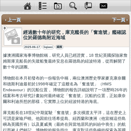
‹ 上一頁
下一頁 ›
0
經過數十年的研究，庫克艦長的「奮進號」艦確認
位於羅德島附近海域
2025-06-17
liqiwei
國際
據澳洲國家海事博物館稱，研究人員已經證實，18 世紀英國探險家詹
姆斯庫克船長的失蹤船隻最終安息在羅德島的紐波特港，從而解開了
數十年的謎團。
博物館在本月初發布的一份報告中稱，兩位澳洲歷史學家麥克康奈爾
和德斯利迪最初於1998年確定了這艘名為「奮進號」（HMS
Endeavour）的沉船位置 。博物館的報告詳細說明了一項歷時26年的
檔案和考古研究計畫如何最終確定「奮進號」沉船的位置，正如康奈
爾和利迪所想的那樣，它實際上位於紐波特港的海底。
庫克船長在18世紀中期駕駛「奮進號」多次橫渡太平洋，這在歷史上
可謂是家喻戶曉。他因前往塔希提島、紐西蘭和澳洲（他宣稱這些島
嶼為英國所有）以及夏威夷（最終在與當地居民的糾紛中喪生）的航
行而被人們銘記。博物館的報告指出，庫克對這些島嶼的探索為英國