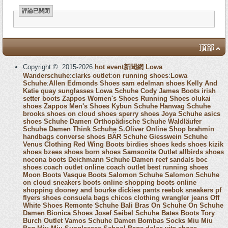
評論已關閉
頂部
Copyright © 2015-2026
hot event新聞網
Lowa
Wanderschuhe
:
clarks outlet
:
on running shoes
:
Lowa
Schuhe
:
Allen Edmonds Shoes
sam edelman shoes
Kelly And
Katie
quay sunglasses
Lowa Schuhe
Cody James Boots
irish
setter boots
Zappos Women's Shoes
Running Shoes
olukai
shoes
Zappos Men's Shoes
Kybun Schuhe
Hanwag Schuhe
brooks shoes
on cloud shoes
sperry shoes
Joya Schuhe
asics
shoes
Schuhe Damen
Orthopädische Schuhe
Waldläufer
Schuhe Damen
Think Schuhe
S.Oliver Online Shop
brahmin
handbags
converse shoes
BÄR Schuhe
Giesswein Schuhe
Venus Clothing
Red Wing Boots
birdies shoes
keds shoes
kizik
shoes
bzees shoes
born shoes
Samsonite Outlet
allbirds shoes
nocona boots
Deichmann Schuhe Damen
reef sandals
boc
shoes
coach outlet online
coach outlet
best running shoes
Moon Boots
Vasque Boots
Salomon Schuhe
Salomon Schuhe
on cloud sneakers
boots online shopping
boots online
shopping
dooney and bourke
dickies pants
reebok sneakers
pf
flyers shoes
consuela bags
chicos clothing
wrangler jeans
Off
White Shoes
Remonte Schuhe
Bali Bras
On Schuhe
On Schuhe
Damen
Bionica Shoes
Josef Seibel Schuhe
Bates Boots
Tory
Burch Outlet
Vamos Schuhe Damen
Bombas Socks
Miu Miu