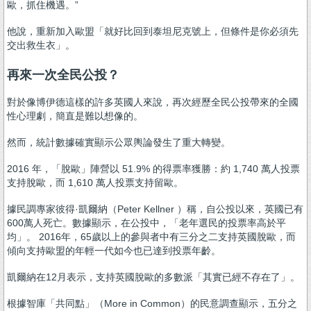
歐，抓住機遇。”
他說，重新加入歐盟「就好比回到泰坦尼克號上，但條件是你必須先
交出救生衣」。
再來一次全民公投？
對於像博伊德這樣的許多英國人來說，再次經歷全民公投帶來的全國
性心理劇，簡直是難以想像的。
然而，統計數據確實顯示公眾輿論發生了重大轉變。
2016 年，「脫歐」陣營以 51.9% 的得票率獲勝：約 1,740 萬人投票
支持脫歐，而 1,610 萬人投票支持留歐。
據民調專家彼得·凱爾納（Peter Kellner ）稱，自公投以來，英國已有
600萬人死亡。數據顯示，在公投中，「老年選民的投票率高於平
均」。 2016年，65歲以上的參與者中有三分之二支持英國脫歐，而
傾向支持歐盟的年輕一代如今也已達到投票年齡。
凱爾納在12月表示，支持英國脫歐的多數派「其實已經不存在了」。
根據智庫「共同點」（More in Common）的民意調查顯示，五分之