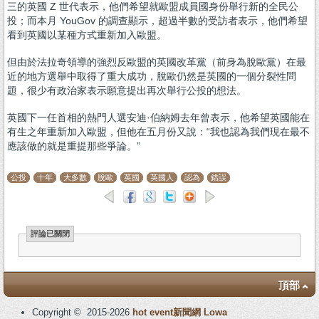
三的英國 Z 世代表示，他們希望就歐盟成員國身份舉行新的全民公
投；而本月 YouGov 的調查顯示，超過半數的受訪者表示，他們希望
看到英國以某種方式重新加入歐盟。
但由於法拉奇領導的強烈反歐盟的英國改革黨（前身為脫歐黨）在最
近的地方選舉中取得了重大成功，脫歐仍然是英國的一個分裂性問
題，很少有政治家表示願意提出再次舉行公投的想法。
英國下一任首相的熱門人選安迪·伯納姆去年曾表示，他希望英國能在
有​​生之年重新加入歐盟，但他在五月份又說：“我也認為我們現在最不
應該做的就是重提那些爭論。”
公投
十年
大多數
脫歐
英國
英國人
認為
錯誤
評論已關閉
頂部
Copyright © 2015-2026
hot event新聞網
Lowa