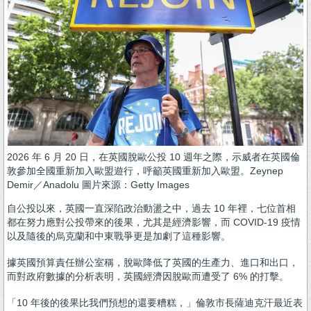
2026 年 6 月 20 日，在英國脫歐公投 10 週年之際，示威者在英國倫
敦參加全國重新加入歐盟遊行，呼籲英國重新加入歐盟。Zeynep
Demir／Anadolu 圖片來源：Getty Images
自公投以來，英國一直深陷政治動盪之中，過去 10 年裡，七位首相
都在努力應對公投帶來的後果，尤其是經濟影響，而 COVID-19 疫情
以及隨後的烏克蘭和中東戰爭更是加劇了這種影響。
據英國預算責任辦公室稱，脫歐降低了英國的生產力、進口和出口，
而對政府數據的分析表明，英國經濟因脫歐而遭受了 6% 的打擊。
「10 年後的後果比我們預想的還要糟糕，」倫敦市長薩迪克汗最近表