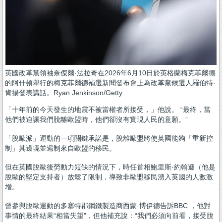
英國改革黨領袖奈傑爾·法拉奇在2026年6月10日於英格蘭梅克菲爾德
的阿什頓舉行的梅克菲爾德補選新聞發布會上為改革黨候選人羅伯特·
肯揚發表講話。Ryan Jenkinson/Getty
「十年前的今天發生的地震不被當權者所接受，」他說。 “最終，當
他們被迫讓我們脫離歐盟時，他們卻沒有實現人民的意願。”
「脫歐派」運動的一項關鍵承諾是，脫離歐盟將使英國能夠「重新控
制」其邊境並遏制來自歐盟的移民。
但在英國脫歐後勞動力短缺的情況下，時任首相鮑里斯·約翰遜（他是
脫歐的堅定支持者）放鬆了限制，導致非歐盟移民湧入英國的人數激
增。
曾參與脫歐運動的多塞特郡鋼鐵製造商西蒙·博伊德告訴BBC ，他對
事情的最終結果“相當失望”，但他補充說：“我們必須向前看，接受脫