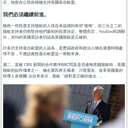
示，他曾在公投前積極支持英國留在歐盟。
我們必須繼續前進。
雖然一些投票支持脫歐的人現在承認感到有些“後悔”，但三分之二的
脫歐支持者仍然堅持他們最初的投票決定。整體而言，YouGov民調顯
示，30%的英國受訪者仍認為英國脫歐是正確的。
許多仍支持退出歐盟的人認為，是歷屆政府和政治人物在過渡時期處
理不當，不應該責怪退出歐盟這一舉動本身。
週二，當被 CBS 新聞的合作夥伴BBC問及是否後悔英國脫歐時，英國
脫歐的始作俑者之一、極右翼民粹主義者、川普盟友、改革英國黨的
領導人奈傑爾·法拉奇表示，脫歐「絕對是正確的做法」。