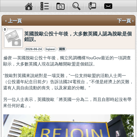
‹ 上一頁
下一頁 ›
0
英國脫歐公投十年後，大多數英國人認為脫歐是個
錯誤。
2026-06-24
liqiwei
國際
倫敦
—英國脫歐公投十年後
，
獨立民調機構YouGov最近的一項調查
顯示，大多數英國人現在認為離開歐盟是個錯誤。
“脫歐對英國來說絕對是一場災難，”一位支持歐盟的活動人士周一
（公投週年紀念日前夕）告訴法國24電視台，“不僅是經濟上的災難，
還有人員自由流動的喪失，以及家庭的分離。”
另一位人士表示，英國脫歐「將英國一分為二，而且自那時起沒有帶
來任何好處」。