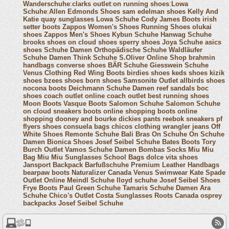
Wanderschuhe
:
clarks outlet
:
on running shoes
:
Lowa
Schuhe
:
Allen Edmonds Shoes
sam edelman shoes
Kelly And
Katie
quay sunglasses
Lowa Schuhe
Cody James Boots
irish
setter boots
Zappos Women's Shoes
Running Shoes
olukai
shoes
Zappos Men's Shoes
Kybun Schuhe
Hanwag Schuhe
brooks shoes
on cloud shoes
sperry shoes
Joya Schuhe
asics
shoes
Schuhe Damen
Orthopädische Schuhe
Waldläufer
Schuhe Damen
Think Schuhe
S.Oliver Online Shop
brahmin
handbags
converse shoes
BÄR Schuhe
Giesswein Schuhe
Venus Clothing
Red Wing Boots
birdies shoes
keds shoes
kizik
shoes
bzees shoes
born shoes
Samsonite Outlet
allbirds shoes
nocona boots
Deichmann Schuhe Damen
reef sandals
boc
shoes
coach outlet online
coach outlet
best running shoes
Moon Boots
Vasque Boots
Salomon Schuhe
Salomon Schuhe
on cloud sneakers
boots online shopping
boots online
shopping
dooney and bourke
dickies pants
reebok sneakers
pf
flyers shoes
consuela bags
chicos clothing
wrangler jeans
Off
White Shoes
Remonte Schuhe
Bali Bras
On Schuhe
On Schuhe
Damen
Bionica Shoes
Josef Seibel Schuhe
Bates Boots
Tory
Burch Outlet
Vamos Schuhe Damen
Bombas Socks
Miu Miu
Bag
Miu Miu Sunglasses
School Bags
dolce vita shoes
Jansport Backpack
Barfußschuhe
Premium Leather Handbags
bearpaw boots
Naturalizer Canada
Venus Swimwear
Kate Spade
Outlet Online
Meindl Schuhe
lloyd schuhe
Josef Seibel Shoes
Frye Boots
Paul Green Schuhe
Tamaris Schuhe Damen
Ara
Schuhe
Chico's Outlet
Costa Sunglasses
Roots Canada
osprey
backpacks
Josef Seibel Schuhe