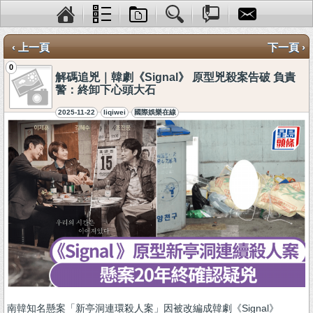
‹ 上一頁
下一頁 ›
0
解碼追兇｜韓劇《Signal》 原型兇殺案告破 負責
警：終卸下心頭大石
2025-11-22
liqiwei
國際娛樂在線
南韓知名懸案「新亭洞連環殺人案」因被改編成韓劇《Signal》