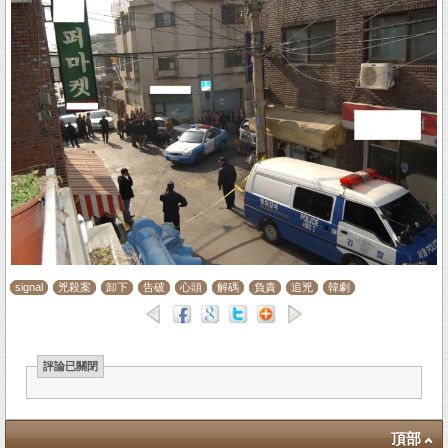
signal
兇殺案
卸下
告破
心頭
解碼
負責
追兇
韓劇
評論已關閉
頂部