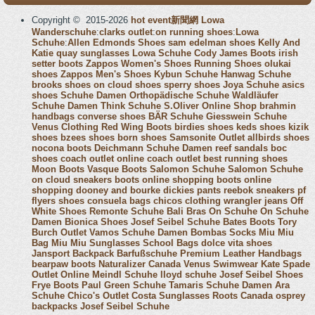
Copyright © 2015-2026
hot event新聞網
Lowa
Wanderschuhe
:
clarks outlet
:
on running shoes
:
Lowa
Schuhe
:
Allen Edmonds Shoes
sam edelman shoes
Kelly And
Katie
quay sunglasses
Lowa Schuhe
Cody James Boots
irish
setter boots
Zappos Women's Shoes
Running Shoes
olukai
shoes
Zappos Men's Shoes
Kybun Schuhe
Hanwag Schuhe
brooks shoes
on cloud shoes
sperry shoes
Joya Schuhe
asics
shoes
Schuhe Damen
Orthopädische Schuhe
Waldläufer
Schuhe Damen
Think Schuhe
S.Oliver Online Shop
brahmin
handbags
converse shoes
BÄR Schuhe
Giesswein Schuhe
Venus Clothing
Red Wing Boots
birdies shoes
keds shoes
kizik
shoes
bzees shoes
born shoes
Samsonite Outlet
allbirds shoes
nocona boots
Deichmann Schuhe Damen
reef sandals
boc
shoes
coach outlet online
coach outlet
best running shoes
Moon Boots
Vasque Boots
Salomon Schuhe
Salomon Schuhe
on cloud sneakers
boots online shopping
boots online
shopping
dooney and bourke
dickies pants
reebok sneakers
pf
flyers shoes
consuela bags
chicos clothing
wrangler jeans
Off
White Shoes
Remonte Schuhe
Bali Bras
On Schuhe
On Schuhe
Damen
Bionica Shoes
Josef Seibel Schuhe
Bates Boots
Tory
Burch Outlet
Vamos Schuhe Damen
Bombas Socks
Miu Miu
Bag
Miu Miu Sunglasses
School Bags
dolce vita shoes
Jansport Backpack
Barfußschuhe
Premium Leather Handbags
bearpaw boots
Naturalizer Canada
Venus Swimwear
Kate Spade
Outlet Online
Meindl Schuhe
lloyd schuhe
Josef Seibel Shoes
Frye Boots
Paul Green Schuhe
Tamaris Schuhe Damen
Ara
Schuhe
Chico's Outlet
Costa Sunglasses
Roots Canada
osprey
backpacks
Josef Seibel Schuhe