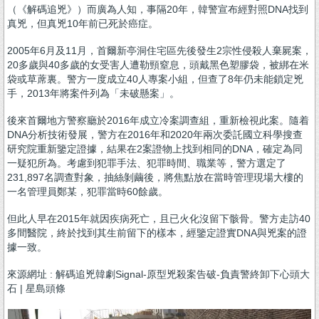
（《解碼追兇》）而廣為人知，事隔20年，韓警宣布經對照DNA找到
真兇，但真兇10年前已死於癌症。
2005年6月及11月，首爾新亭洞住宅區先後發生2宗性侵殺人棄屍案，
20多歲與40多歲的女受害人遭勒頸窒息，頭戴黑色塑膠袋，被綁在米
袋或草蓆裏。警方一度成立40人專案小組，但查了8年仍未能鎖定兇
手，2013年將案件列為「未破懸案」。
後來首爾地方警察廳於2016年成立冷案調查組，重新檢視此案。隨着
DNA分析技術發展，警方在2016年和2020年兩次委託國立科學搜查
研究院重新鑒定證據，結果在2案證物上找到相同的DNA，確定為同
一疑犯所為。考慮到犯罪手法、犯罪時間、職業等，警方選定了
231,897名調查對象，抽絲剝繭後，將焦點放在當時管理現場大樓的
一名管理員鄭某，犯罪當時60餘歲。
但此人早在2015年就因疾病死亡，且已火化沒留下骸骨。警方走訪40
多間醫院，終於找到其生前留下的樣本，經鑒定證實DNA與兇案的證
據一致。
來源網址 : 解碼追兇韓劇Signal-原型兇殺案告破-負責警終卸下心頭大
石 | 星島頭條