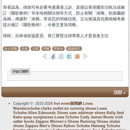
筆者認為，律政司有必要考慮通過上訴、直接以香港國安法執法或修
訂《國歌條例》等本地相關法例等方式，防止有關「港獨」歌曲繼續
為禍，傳遞對「港獨」零容忍的明確信號。立法會議員也應積極考慮
提出修訂《國歌條例》，令條文更加清晰。
律師、吉林省政協委員、香江聚賢法律專業人才委員會主任
令人信服
拒批
法庭
理據
禁制令
議論風生
評論已關閉
頂部
Copyright © 2015-2026
hot event新聞網
Lowa
Wanderschuhe
:
clarks outlet
:
on running shoes
:
Lowa
Schuhe
:
Allen Edmonds Shoes
sam edelman shoes
Kelly And
Katie
quay sunglasses
Lowa Schuhe
Cody James Boots
irish
setter boots
Zappos Women's Shoes
Running Shoes
olukai
shoes
Zappos Men's Shoes
Kybun Schuhe
Hanwag Schuhe