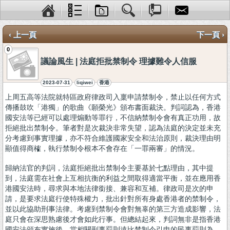
‹ 上一頁
下一頁 ›
0
議論風生 | 法庭拒批禁制令 理據難令人信服
2023-07-31
liqiwei
香港
上周五高等法院就特區政府律政司入稟申請禁制令，禁止以任何方式
傳播鼓吹「港獨」的歌曲《願榮光》頒布書面裁決。判詞認為，香港
國安法等已經可以處理煽動等罪行，不信納禁制令會有真正功用，故
拒絕批出禁制令。筆者對是次裁決非常失望，認為法庭的決定並未充
分考慮到事實理據，亦不符合維護國家安全和法治原則，裁決理由明
顯值得商榷，執行禁制令根本不會存在「一罪兩審」的情況。
歸納法官的判詞，法庭拒絕批出禁制令主要基於七點理由，其中提
到，法庭需在社會上互相抗衡的利益之間取得適當平衡，並在應用香
港國安法時，尋求與本地法律銜接、兼容和互補。律政司是次的申
請，是要求法庭行使特殊權力，批出針對所有身處香港者的禁制令，
並以此協助刑事法律。考慮到禁制令會對無辜的第三方造成影響，法
庭只會在深思熟慮後才會如此行事。但總結起來，判詞無非是指香港
國安法頒布實施後，當相關刑事罰則遠比禁制令引申的民事罰則為