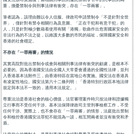
重，擔憂禁制令與刑事法律有衝突，存在「一罪兩審」。
筆者認為，該理由難以令人信服。律政司申請禁制令「不是針對全世
界」，僅針對有禁令相關行為及意圖、「正在干犯和有意干犯」的
人，只是針對極少數藉着使用有關「港獨」歌曲作出危害國家安全的
非法行為的不法之徒，以維護大多數的市民的福祉，保障國家安全和
香港的社會穩定。
不存在「一罪兩審」的情況
其實高院對批出禁制令或會與相關刑事法律有衝突的顧慮，是根本不
必要的。因為香港國安法由全國人大常委會通過的全國性法律，並列
入香港基本法附件三，由香港特區在當地公布實施。國安法在香港具
有凌駕性地位。國安法第六十二條列明：「香港特別行政區本地法律
規定與本法不一致的，適用本法規定。」
尊重法治是香港社會的核心價值，法官審理案件時只按法律和證據獨
立行事而不受任何干涉。基本法保障律政司主管刑事檢察工作，不受
任何干涉。實際上，也不會存在「一罪兩審」的情形，法庭批出禁制
令和檢控香港國安法罪犯不能混為一談，相互間兩者並沒有衝突和矛
盾。