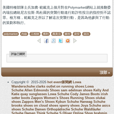
美國特種部隊士兵加農·範戴克上個月對在Polymarket網站上就推翻委
內瑞拉總統尼古拉斯·馬杜羅的突襲行動進行欺詐性投注的指控拒不認
罪。檢方稱，範戴克之所以了解這次突襲行動，是因為他參與了行動
的策劃和執行。
polymarket
內線
工程師
獲利
萬美元
被控
資安
資訊
評論已關閉
頂部
Copyright © 2015-2026
hot event新聞網
Lowa
Wanderschuhe
:
clarks outlet
:
on running shoes
:
Lowa
Schuhe
:
Allen Edmonds Shoes
sam edelman shoes
Kelly And
Katie
quay sunglasses
Lowa Schuhe
Cody James Boots
irish
setter boots
Zappos Women's Shoes
Running Shoes
olukai
shoes
Zappos Men's Shoes
Kybun Schuhe
Hanwag Schuhe
brooks shoes
on cloud shoes
sperry shoes
Joya Schuhe
asics
shoes
Schuhe Damen
Orthopädische Schuhe
Waldläufer
Schuhe Damen
Think Schuhe
S.Oliver Online Shop
brahmin