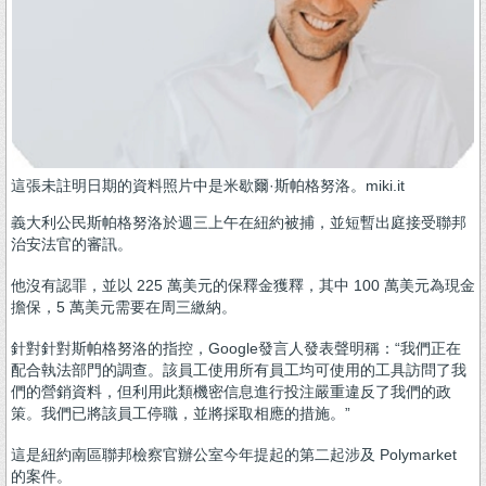
這張未註明日期的資料照片中是米歇爾·斯帕格努洛。miki.it
義大利公民斯帕格努洛於週三上午在紐約被捕，並短暫出庭接受聯邦
治安法官的審訊。
他沒有認罪，並以 225 萬美元的保釋金獲釋，其中 100 萬美元為現金
擔保，5 萬美元需要在周三繳納。
針對針對斯帕格努洛的指控，Google發言人發表聲明稱：“我們正在
配合執法部門的調查。該員工使用所有員工均可使用的工具訪問了我
們的營銷資料，但利用此類機密信息進行投注嚴重違反了我們的政
策。我們已將該員工停職，並將採取相應的措施。”
這是紐約南區聯邦檢察官辦公室今年提起的第二起涉及 Polymarket
的案件。