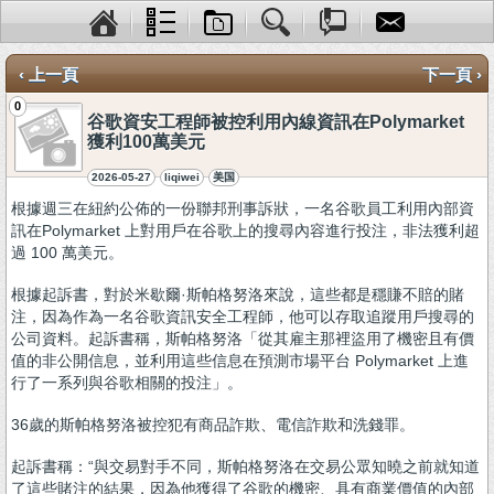
‹ 上一頁
下一頁 ›
0
谷歌資安工程師被控利用內線資訊在Polymarket
獲利100萬美元
2026-05-27
liqiwei
美国
根據週三在紐約公佈的一份聯邦刑事訴狀，一名谷歌員工利用內部資
訊在Polymarket 上對用戶在谷歌上的搜尋內容進行投注，非法獲利超
過 100 萬美元。
根據起訴書，對於米歇爾·斯帕格努洛來說，這些都是穩賺不賠的賭
注，因為作為一名谷歌資訊安全工程師，他可以存取追蹤用戶搜尋的
公司資料。起訴書稱，斯帕格努洛「從其雇主那裡盜用了機密且有價
值的非公開信息，並利用這些信息在預測市場平台 Polymarket 上進
行了一系列與谷歌相關的投注」。
36歲的斯帕格努洛被控犯有商品詐欺、電信詐欺和洗錢罪。
起訴書稱：“與交易對手不同，斯帕格努洛在交易公眾知曉之前就知道
了這些賭注的結果，因為他獲得了谷歌的機密、具有商業價值的內部