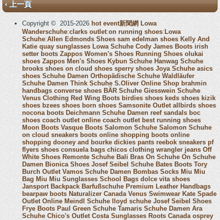
‹ 上一頁
Copyright © 2015-2026
hot event新聞網
Lowa
Wanderschuhe
:
clarks outlet
:
on running shoes
:
Lowa
Schuhe
:
Allen Edmonds Shoes
sam edelman shoes
Kelly And
Katie
quay sunglasses
Lowa Schuhe
Cody James Boots
irish
setter boots
Zappos Women's Shoes
Running Shoes
olukai
shoes
Zappos Men's Shoes
Kybun Schuhe
Hanwag Schuhe
brooks shoes
on cloud shoes
sperry shoes
Joya Schuhe
asics
shoes
Schuhe Damen
Orthopädische Schuhe
Waldläufer
Schuhe Damen
Think Schuhe
S.Oliver Online Shop
brahmin
handbags
converse shoes
BÄR Schuhe
Giesswein Schuhe
Venus Clothing
Red Wing Boots
birdies shoes
keds shoes
kizik
shoes
bzees shoes
born shoes
Samsonite Outlet
allbirds shoes
nocona boots
Deichmann Schuhe Damen
reef sandals
boc
shoes
coach outlet online
coach outlet
best running shoes
Moon Boots
Vasque Boots
Salomon Schuhe
Salomon Schuhe
on cloud sneakers
boots online shopping
boots online
shopping
dooney and bourke
dickies pants
reebok sneakers
pf
flyers shoes
consuela bags
chicos clothing
wrangler jeans
Off
White Shoes
Remonte Schuhe
Bali Bras
On Schuhe
On Schuhe
Damen
Bionica Shoes
Josef Seibel Schuhe
Bates Boots
Tory
Burch Outlet
Vamos Schuhe Damen
Bombas Socks
Miu Miu
Bag
Miu Miu Sunglasses
School Bags
dolce vita shoes
Jansport Backpack
Barfußschuhe
Premium Leather Handbags
bearpaw boots
Naturalizer Canada
Venus Swimwear
Kate Spade
Outlet Online
Meindl Schuhe
lloyd schuhe
Josef Seibel Shoes
Frye Boots
Paul Green Schuhe
Tamaris Schuhe Damen
Ara
Schuhe
Chico's Outlet
Costa Sunglasses
Roots Canada
osprey