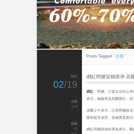
Posts Tagged ‘
出面
’
網紅罔腰宣稱懷孕 高
2021
02
/19
網紅
「罔腰」江嘉文在IG公
表示，檢驗單是高醫開出，但
分類
台灣
高醫上午表示，註有罔腰姓名
腹部超音波照，也確實是胎兒
標籤
IG
網紅罔腰與他的男友表示，剛
並無