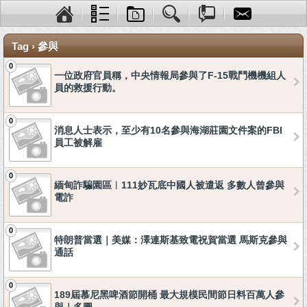
Tag › 參與
0
一位政府官員稱，中央情報局參與了F-15戰鬥機機組人
員的救援行動。
0
消息人士表示，至少有10名參與海湖莊園文件案的FBI
員工被解雇
0
緬甸詐騙園區︱111妙瓦底中國人被遣返 多數人曾參與
電詐
0
特朗普當選｜美媒：澤連斯基致電祝賀當選 馬斯克參與
通話
0
189屆慕尼黑啤酒節開桶 最大規模民間節日料百萬人參