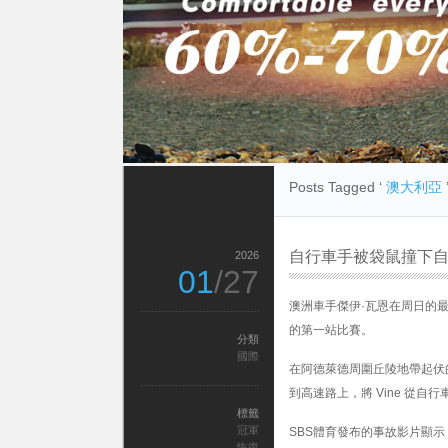
Posts Tagged ‘
澳大利亞
自行車手被袋鼠撞下自
2026
01
/27
澳洲車手傑伊·瓦恩在周日的最
的第一站比賽。
分類
國際
在阿德萊德周圍丘陵地帶起伏的 
到高速路上，將 Vine 從自
標籤
冠軍
SBS體育發布的事故影片顯
恢復