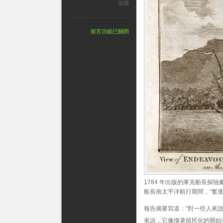
英國
在
留言功能已關閉
〈經
過
數
十
年
的
研
究，
庫
克
艦
長
的
「奮
進
號」
艦
1784 年出版的庫克船長探險
確
船長南太平洋航行期間，“奮
認
位
報告摘要寫道：“對一些人來說
於
羅
來說，它像徵著殖民化的開始