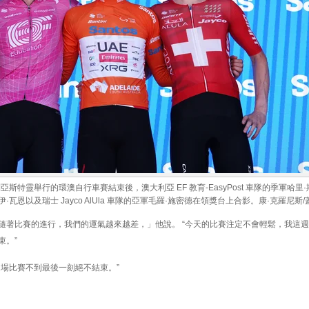
在澳大利亞斯特靈舉行的環澳自行車賽結束後，澳大利亞 EF 教育-EasyPost 車隊的季軍哈
瓦恩以及瑞士 Jayco AlUla 車隊的亞軍毛羅·施密德在領獎台上合影。康·克羅尼斯
隨著比賽的進行，我們的運氣越來越差，」他說。 “今天的比賽注定不會輕鬆，我這
束。”
這場比賽不到最後一刻絕不結束。”