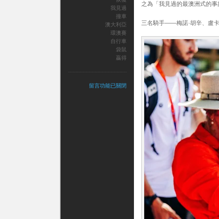
之為「我見過的最澳洲式的事
我見過
撞車
三名騎手——梅諾·胡辛、盧
澳大利亞
環澳賽
自行車
袋鼠
贏得
在
留言功能已關閉
〈自
行
車
手
被
袋
鼠
撞
下
自
行
車，
後
恢
復
並