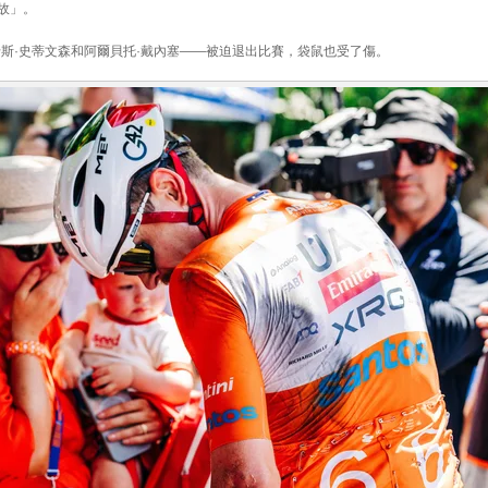
故」。
卡斯·史蒂文森和阿爾貝托·戴內塞——被迫退出比賽，袋鼠也受了傷。