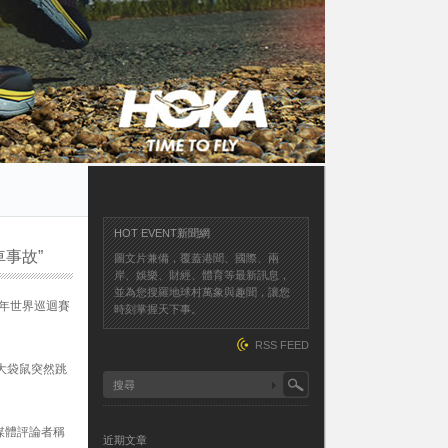
HOT EVENT新聞網
事故”
圖文片兼備，覆蓋港聞、國際、兩
岸、娛樂、財經、體育等最新訊息，
並為您搜羅地球村萬象與趣聞，讓您
 年世界巡迴賽
時刻掌握天下事。
RSS FEED
隻大袋鼠突然跳
媒體評論者稱
近期文章