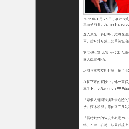
贏
得
環
2026 年 1 月 25 日
澳
賽
車而受的傷。James Raison/Get
冠
軍：“我
進入最後一賽段時，維恩在總
見
軍、當時排名第二的喬納坦·
過
的
胡安·塞巴斯蒂安·莫拉諾也
最
澳
國人亞當·耶茨。
大
利
維恩摔車後立即起身，換了兩次
亞
式
在接下來的賽段中，他一直保持在車群
的
撞
車手 Harry Sweeny（EF E
車
事
「每個人都問我澳洲最危險的
故”〉
伏在灌木叢裡，等你來不及剎
中
「當時我們的速度大概是 50
轉、左轉、右轉，結果我撞上