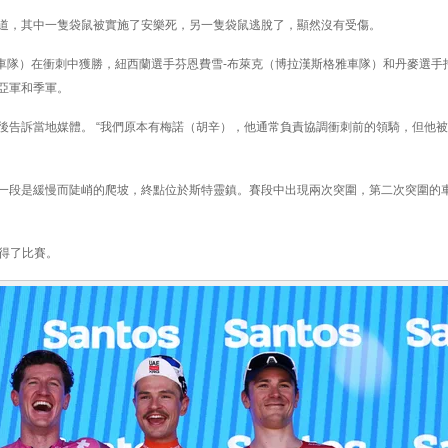
道，其中一隻袋鼠被實施了安樂死，另一隻袋鼠逃脫了，顯然沒有受傷。
ma車隊）在衝刺中獲勝，紐西蘭選手芬恩費雪-布萊克（博拉漢斯格雅車隊）和丹麥選手
亞軍和季軍。
後告訴當地媒體。 “我們原本有梅諾（胡辛），他通常負責協調衝刺前的領騎，但他
一段是緩慢而陡峭的爬坡，終點位於斯特靈鎮。賽段中出現兩次突圍，第二次突圍的
贏得了比賽。