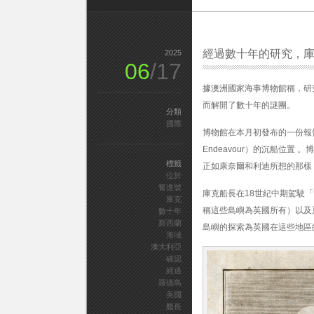
經過數十年的研究，
2025
06
/17
據澳洲國家海事博物館稱，研
而解開了數十年的謎團。
分類
國際
博物館在本月初發布的一份報
Endeavour）的沉船位
標籤
正如康奈爾和利迪所想的那樣
位於
奮進號
庫克船長在18世紀中期駕駛
庫克
稱這些島嶼為英國所有）以及
數十年
新西蘭
島嶼的探索為英國在這些地區
海域
澳大利亞
確認
經過
羅德島
美國
艦長