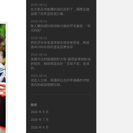
2026-08-01
在主要足球集團的強烈反對下，國際足總
放棄了世界盃投資計畫。
2026-08-01
無人機拍攝到座頭鯨分娩的罕見畫面：“非
凡時刻”
2026-08-01
西班牙在休達邊境發生致命衝突後，將超
過48,000名移民遣返回摩洛哥
2026-08-01
美國司法部擬撤銷對大衛·赫恩破壞倒影池
的指控，稱損壞是由於「安裝不當」造成
的。
2026-08-01
消息人士稱，美國和以色列準備轟炸伊朗
境內的能源相關目標。
彙整
2026 年 8 月
2026 年 7 月
2026 年 6 月