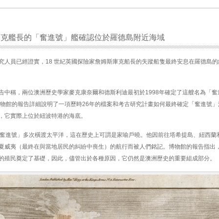
庫克艦長的「奮進號」艦確認位於羅德島附近海域
究人員已經證實，18 世紀英國探險家詹姆斯庫克船長的失蹤船隻最終安息在羅德島的
告中稱，兩位澳洲歷史學家麥克康奈爾和德斯利迪最初於1998年確定了這艘名為「奮
置 。博物館的報告詳細說明了一項歷時26年的檔案和考古研究計畫如何最終確定「奮進號
，它實際上位於紐波特港的海底。
「奮進號」多次橫渡太平洋，這在歷史上可謂是家喻戶曉。他因前往塔希提島、紐西蘭
夏威夷（最終在與當地居民的糾紛中喪生）的航行而被人們銘記。博物館的報告指出
的殖民奠定了基礎，因此，儘管出於各種原因，它仍然是澳洲歷史的重要組成部分。