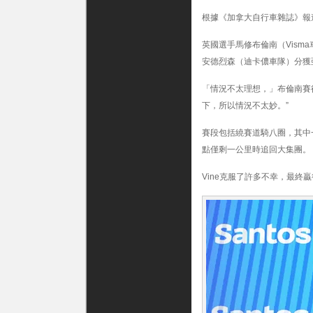
根據《加拿大自行車雜誌》報
英國選手馬修布倫南（Vis
安德烈森（迪卡儂車隊）分獲
「情況不太理想，」布倫南賽
下，所以情況不太妙。”
賽段包括繞賽道騎八圈，其中
點僅剩一公里時追回大集團。
Vine克服了許多不幸，最終