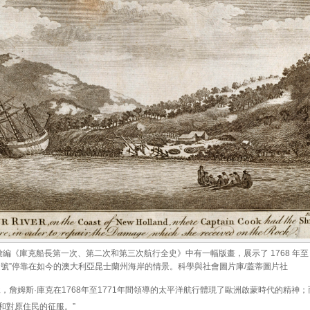
彙編《庫克船長第一次、第二次和第三次航行全史》中有一幅版畫，展示了 1768 年至 1
進號”停靠在如今的澳大利亞昆士蘭州海岸的情景。科學與社會圖片庫/蓋蒂圖片社
，詹姆斯·庫克在1768年至1771年間領導的太平洋航行體現了歐洲啟蒙時代的精神
和對原住民的征服。”