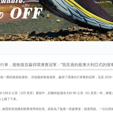
’
行車，後恢復並贏得環澳賽冠軍：“我見過的最澳大利亞式的撞車
後一賽段被袋鼠撞倒， 但他最終恢復過來，贏得了環澳自行車賽的冠軍，這是 2026
169.8 公里（105 英里）賽段中，距離終點還有大約 96 公里（61 英里）時，兩
行車上撞了下來。
示，維恩和其他幾名騎乘者摔倒在地，袋鼠為了躲避一群參賽者，跳過馬路。一位社群