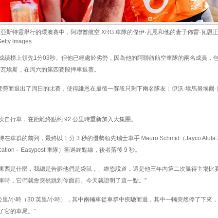
，在澳大利亞斯特靈舉行的環澳賽中，阿聯酋航空 XRG 車隊的傑伊·瓦恩和他的妻子佈雷·瓦
ty Images
成績榜上領先1分03秒。但他已經處於劣勢，因為他的阿聯酋航空車隊的兩名成員，
納瓦埃斯，在周六的第四賽段摔車退賽。
因疲勞而退出了周日的比賽，使得維恩在最後一賽段只剩下兩名隊友：伊沃·埃馬努埃爾
自行車，在距離終點約 92 公里時重新加入大集團。
的前列，最終以 1 分 3 秒的優勢領先瑞士車手 Mauro Schmid（Jayco Alul
ducation – Easypost 車隊）衝過終點線，後者落後 9 秒。
東西是什麼，我總是告訴他們是袋鼠，」維恩說道，這是他三年內第二次贏得主場比賽
車時，它們就會突然跳到你面前。今天就證明了這一點。”
 公里/小時（30 英里/小時），其中兩輛車從車群中疾馳而過，其中一輛突然停了下來
了它的車尾。”