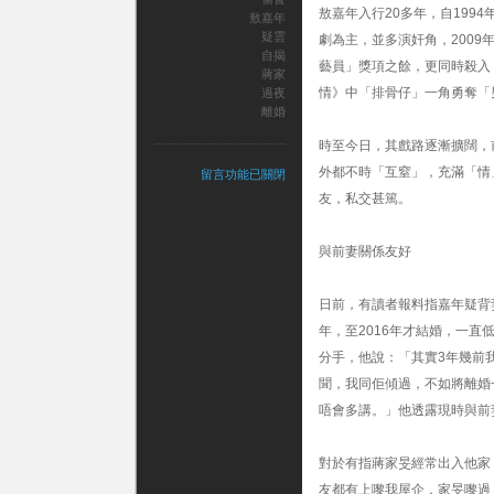
敖嘉年入行20多年，自199
敖嘉年
疑雲
劇為主，並多演奸角，2009
自揭
藝員」獎項之餘，更同時殺入「
蔣家
情》中「排骨仔」一角勇奪「
過夜
離婚
時至今日，其戲路逐漸擴闊，
外都不時「互窒」，充滿「情
在
留言功能已關閉
〈傳
友，私交甚篤。
蔣
家
旻
與前妻關係友好
上
門
日前，有讀者報料指嘉年疑背
過
夜
年，至2016年才結婚，一
敖
分手，他說：「其實3年幾前
嘉
年
聞，我同佢傾過，不如將離婚
惹
唔會多講。」他透露現時與前
偷
食
疑
對於有指蔣家旻經常出入他家
雲
友都有上嚟我屋企，家旻嚟過
自