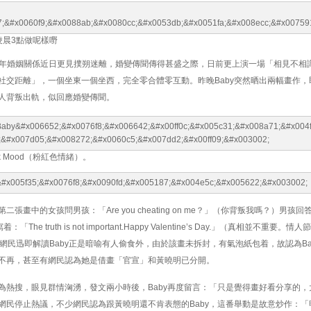
凌晨3點做呢樣嘢
曉明的5年婚姻關係近日更見撲朔迷離，婚變傳聞傳得甚盛之際，日前更上演一場「相見不相
社交距離」，一個坐東一個坐西，完全零合體零互動。昨晚Baby突然晒出兩幅畫作，
人背叛出軌，似回應婚變傳聞。
k Mood（粉紅色情緒）。
畫中的女孩問男孩：「Are you cheating on me？」（你背叛我嗎？）男孩回答：
he truth is not important.Happy Valentine’s Day.」（真相並不重要
出軌，網民迅即解讀Baby正是暗喻有人偷食外，由於該畫未拆封，有氣泡紙包着，故認為Ba
不再，甚至有網民認為她是借畫「官宣」和黃曉明已分開。
為熱搜，眼見群情洶湧，發文兩小時後，Baby再度留言：「只是覺得畫好看分享的，
網民停止熱議，不少網民認為跟黃曉明還不肯表態的Baby，這番舉動是故意炒作：「