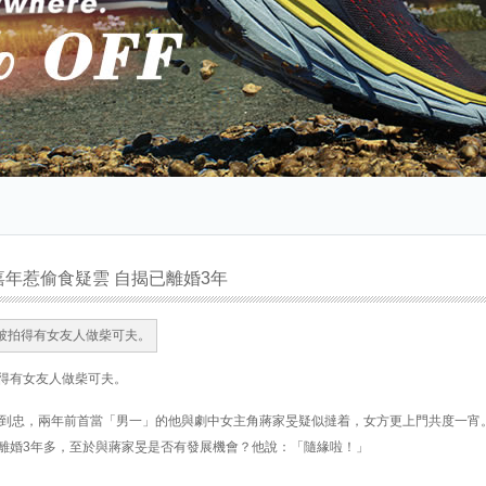
嘉年惹偷食疑雲 自揭已離婚3年
得有女友人做柴可夫。
演到忠，兩年前首當「男一」的他與劇中女主角蔣家旻疑似撻着，女方更上門共度一宵
離婚3年多，至於與蔣家旻是否有發展機會？他說：「隨緣啦！」