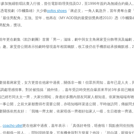
4年參加無綫歌唱比賽入行後，曾任電影助理美指及DJ，至1996年簽約為無綫合約藝人
年憑電視劇《巾幗梟雄》大少爺
oofos shoes
「蔣必文」一角人氣急升，當年勇奪台慶
最佳男配角」五強。翌年，他再在《MY AOD我的最愛頒獎典禮2010》憑《巾幗梟
男配角」獎項。
前年更在劇集《欺詐劇團》首嘗「男一」滋味，劇中與女主角蔣家旻分飾導演及編劇
」趣。家旻曾公開表示拍劇時發現嘉年相當幽默，收工後仍在手機群組承接幽默感，
妻撻着蔣家旻，女方更曾在他家中過夜，關係非一般！但眾所周知，嘉年已是人夫，與
直低調處理感情事。對於被指搞「婚外情」，嘉年受訪時突然自爆原來早於3年多前已離
我已經冇同太太一齊，大家分開咗，身邊好多圈內朋友同家人都知道。依家無端端有
一事公開，之前大家都覺得冇需要公開，亦唔知喺咩渠道公開，平時做訪問，傳媒問
妻關係依然友好：「我哋一齊太耐，依家唔係一齊都好似家人一樣，生日都會一齊過
，
coacho utlet
更在他家中過夜，嘉年表示：「真係好奇怪，唔會啦！我點會同佢拍拖
，但都係一班人。」問到現時單身，可有機會與對方發展？他說：「坦白講，呢個女