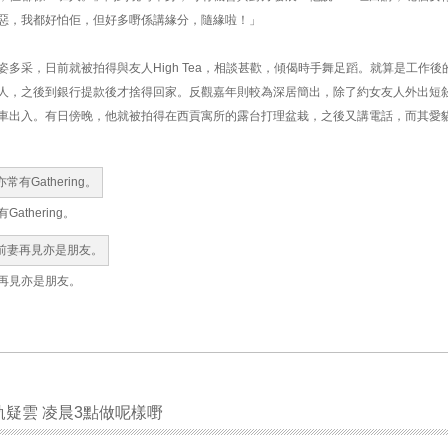
惡，我都好怕佢，但好多嘢係講緣分，隨緣啦！」
多采，日前就被拍得與友人High Tea，相談甚歡，傾偈時手舞足蹈。就算是工作後
人，之後到銀行提款後才捨得回家。反觀嘉年則較為深居簡出，除了約女友人外出短
車出入。有日傍晚，他就被拍得在西貢寓所的露台打理盆栽，之後又講電話，而其愛
thering。
再見亦是朋友。
軌疑雲 凌晨3點做呢樣嘢