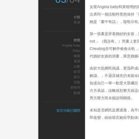
女星Angela baby和
出席同一個活動時竟然保持「
分類
她是「畫中有話」，疑暗示有
香港
第一張畫是穿着婚紗的女孩，第二張
標籤
not.」（我沒有。）而畫上更寫着：「T
Angela baby
Cheating亦可解作偷食
Baby
偷食
代婚紗女孩的掛畫，寓意婚姻
凌晨
出軌
由於大批網民熱議，更迅即成
疑雲
解讀。」不過其補充仍未能令
發文
背叛
知道自己一舉一動受大眾矚目
黃曉明
方方承認，沒離就別整天搞這
點做
男方壓力而未能說明關係。
未知是否網民反應過激，為平息
在
留言功能已關閉
〈Baby
即改變，紛紛留言她佢早點休
發
文
惹
被