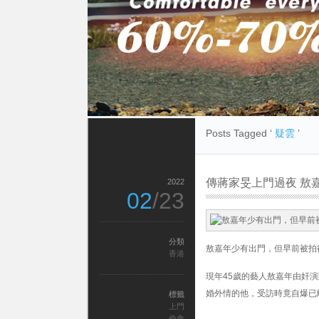
Posts Tagged ‘
疑雲
’
傳蔣家旻上門過夜 敖
2022
02
/23
分類
敖嘉年少有出門，但早前被拍
香港
現年45歲的藝人敖嘉年由奸
婚外情的他，受訪時竟自爆已
標籤
上門
偷食