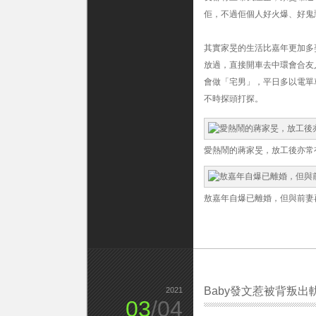
揭
佢，不過佢個人好火爆、好鬼
已
離
婚
其實家旻的生活比嘉年更加多姿
3
放過，直接開車去中環會合友
年〉
會做「宅男」，平日多以電單
中
不時探頭打探。
愛熱鬧的蔣家旻，放工後亦常有Ga
敖嘉年自爆已離婚，但與前妻
Baby發文惹被背叛出
2021
03
/04