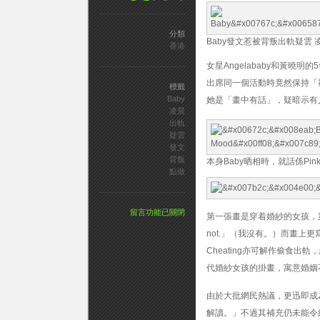
分類
Baby發文惹被背叛出軌疑雲 
香港
女星Angelababy和黃
出席同一個活動時竟然保持「
標籤
Baby
她是「畫中有話」，疑暗示有
凌晨
出軌
疑雲
發文
背叛
本身Baby晒相時，就話係Pin
點做
在
留言功能已關閉
第一張畫是穿着婚紗的女孩，第二張
〈Baby
not.」（我沒有。）而畫上更寫着：「T
發
文
Cheating亦可解作偷食
惹
代婚紗女孩的掛畫，寓意婚姻
被
背
由於大批網民熱議，更迅即成
叛
出
解讀。」不過其補充仍未能令