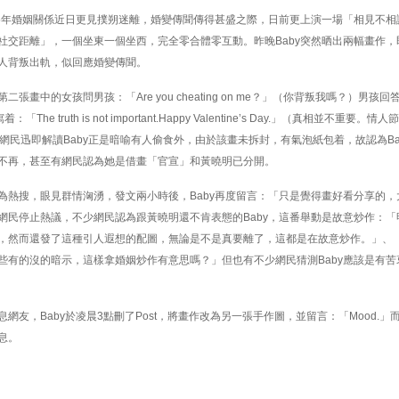
黃曉明的5年婚姻關係近日更見撲朔迷離，婚變傳聞傳得甚盛之際，日前更上演一場「相見不
社交距離」，一個坐東一個坐西，完全零合體零互動。昨晚Baby突然晒出兩幅畫作，
人背叛出軌，似回應婚變傳聞。
畫中的女孩問男孩：「Are you cheating on me？」（你背叛我嗎？）男孩回答：
he truth is not important.Happy Valentine’s Day.」（真相並不重要
出軌，網民迅即解讀Baby正是暗喻有人偷食外，由於該畫未拆封，有氣泡紙包着，故認為Ba
不再，甚至有網民認為她是借畫「官宣」和黃曉明已分開。
為熱搜，眼見群情洶湧，發文兩小時後，Baby再度留言：「只是覺得畫好看分享的，
網民停止熱議，不少網民認為跟黃曉明還不肯表態的Baby，這番舉動是故意炒作：「
，然而還發了這種引人遐想的配圖，無論是不是真要離了，這都是在故意炒作。」、
些有的沒的暗示，這樣拿婚姻炒作有意思嗎？」但也有不少網民猜測Baby應該是有苦
網友，Baby於凌晨3點刪了Post，將畫作改為另一張手作圖，並留言：「Mood.」
息。