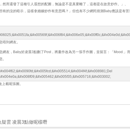
，然而還發了這種引人遐想的配圖，無論是不是真要離了，這都是在故意炒作。」、
些有的沒的暗示，這樣拿婚姻炒作有意思嗎？」但也有不少網民猜測Baby應該是有苦
息唔到網友。
網友，Baby於凌晨3點刪了Post，將畫作改為另一張手作圖，並留言：「Mood.」
息。
，改上載呢張圖。
軌疑雲 凌晨3點做呢樣嘢