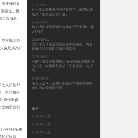
。近年他以拍
2026-08-01
在主要足球集團的強烈反對下，國際足總
「飛躍進步男
放棄了世界盃投資計畫。
雄之義海豪
2026-08-01
無人機拍攝到座頭鯨分娩的罕見畫面：“非
凡時刻”
2026-08-01
，雙方戲內戲
西班牙在休達邊境發生致命衝突後，將超
2人自此成為好
過48,000名移民遣返回摩洛哥
2026-08-01
美國司法部擬撤銷對大衛·赫恩破壞倒影池
的指控，稱損壞是由於「安裝不當」造成
的。
2026-08-01
消息人士稱，美國和以色列準備轟炸伊朗
太太拍拖16
境內的能源相關目標。
婚，雙方和平
啲咁奇怪嘅傳
太太啲嘢我都
彙整
。」
2026 年 8 月
2026 年 7 月
！平時好多朋
2026 年 6 月
仔我好欣賞