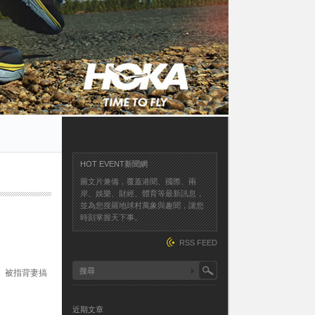
HOT EVENT新聞網
圖文片兼備，覆蓋港聞、國際、兩
岸、娛樂、財經、體育等最新訊息，
並為您搜羅地球村萬象與趣聞，讓您
時刻掌握天下事。
RSS FEED
。被指背妻搞
近期文章