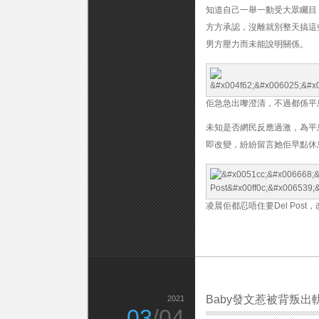
軌
知道自己一舉一動受大眾矚目
疑
雲
方方承認，沒離就別整天搞這
凌
男方壓力而未能說明關係。
晨
3
點
做
呢
佢急急出嚟澄清，不過都係平
樣
嘢〉
未知是否網民反應過激，為平息
中
即改變，紛紛留言她佢早點休
凌晨佢都忍唔住要Del Post
Baby發文惹被背叛出
2021
03
/04