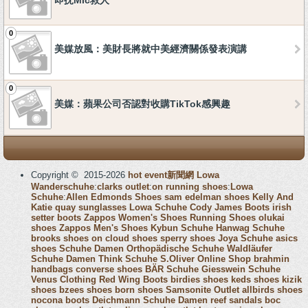
即抌Mic救人
0
美媒放風：美財長將就中美經濟關係發表演講
0
美媒：蘋果公司否認對收購TikTok感興趣
Copyright © 2015-2026
hot event新聞網
Lowa
Wanderschuhe
:
clarks outlet
:
on running shoes
:
Lowa
Schuhe
:
Allen Edmonds Shoes
sam edelman shoes
Kelly And
Katie
quay sunglasses
Lowa Schuhe
Cody James Boots
irish
setter boots
Zappos Women's Shoes
Running Shoes
olukai
shoes
Zappos Men's Shoes
Kybun Schuhe
Hanwag Schuhe
brooks shoes
on cloud shoes
sperry shoes
Joya Schuhe
asics
shoes
Schuhe Damen
Orthopädische Schuhe
Waldläufer
Schuhe Damen
Think Schuhe
S.Oliver Online Shop
brahmin
handbags
converse shoes
BÄR Schuhe
Giesswein Schuhe
Venus Clothing
Red Wing Boots
birdies shoes
keds shoes
kizik
shoes
bzees shoes
born shoes
Samsonite Outlet
allbirds shoes
nocona boots
Deichmann Schuhe Damen
reef sandals
boc