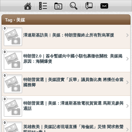
Tag › 美媒
0
澤連斯基訪美︱美媒：特朗普擬終止所有對烏軍援
0
特朗普2.0｜簽令暫緩向中國小額包裹徵收關稅 美媒揭
原因：海關爆煲
0
特朗普當選｜美媒證實「反華」議員魯比奧 將獲任命當
國務卿
0
特朗普當選｜美媒：澤連斯基致電祝賀當選 馬斯克參與
通話
0
英雄救美｜美媒記者現場直播「海倫妮」災情 聞求救聲