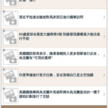
於週一進行
0
習近平抵達吉隆坡對馬來西亞進行國事訪問
0
60歲資深名模患大腸癌第3期 剖腹發現腫瘤過大無法進
行手術
0
美國國防部長表示，隨著基輔投入更多部隊進行反攻，
烏克蘭有“可用的選擇”
0
印度準備進行登月任務，旨在宣稱自己是太空強國
0
美國國務卿與烏克蘭外長就即將向烏克蘭提供的一攬子
援助計劃進行了交談