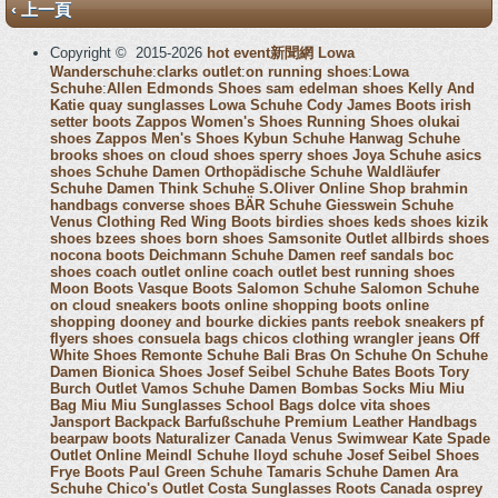
‹ 上一頁
Copyright © 2015-2026
hot event新聞網
Lowa
Wanderschuhe
:
clarks outlet
:
on running shoes
:
Lowa
Schuhe
:
Allen Edmonds Shoes
sam edelman shoes
Kelly And
Katie
quay sunglasses
Lowa Schuhe
Cody James Boots
irish
setter boots
Zappos Women's Shoes
Running Shoes
olukai
shoes
Zappos Men's Shoes
Kybun Schuhe
Hanwag Schuhe
brooks shoes
on cloud shoes
sperry shoes
Joya Schuhe
asics
shoes
Schuhe Damen
Orthopädische Schuhe
Waldläufer
Schuhe Damen
Think Schuhe
S.Oliver Online Shop
brahmin
handbags
converse shoes
BÄR Schuhe
Giesswein Schuhe
Venus Clothing
Red Wing Boots
birdies shoes
keds shoes
kizik
shoes
bzees shoes
born shoes
Samsonite Outlet
allbirds shoes
nocona boots
Deichmann Schuhe Damen
reef sandals
boc
shoes
coach outlet online
coach outlet
best running shoes
Moon Boots
Vasque Boots
Salomon Schuhe
Salomon Schuhe
on cloud sneakers
boots online shopping
boots online
shopping
dooney and bourke
dickies pants
reebok sneakers
pf
flyers shoes
consuela bags
chicos clothing
wrangler jeans
Off
White Shoes
Remonte Schuhe
Bali Bras
On Schuhe
On Schuhe
Damen
Bionica Shoes
Josef Seibel Schuhe
Bates Boots
Tory
Burch Outlet
Vamos Schuhe Damen
Bombas Socks
Miu Miu
Bag
Miu Miu Sunglasses
School Bags
dolce vita shoes
Jansport Backpack
Barfußschuhe
Premium Leather Handbags
bearpaw boots
Naturalizer Canada
Venus Swimwear
Kate Spade
Outlet Online
Meindl Schuhe
lloyd schuhe
Josef Seibel Shoes
Frye Boots
Paul Green Schuhe
Tamaris Schuhe Damen
Ara
Schuhe
Chico's Outlet
Costa Sunglasses
Roots Canada
osprey