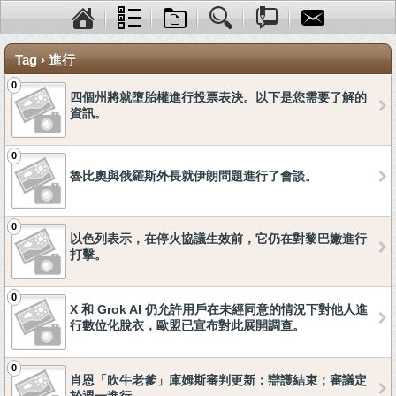
Tag › 進行
0
四個州將就墮胎權進行投票表決。以下是您需要了解的
資訊。
0
魯比奧與俄羅斯外長就伊朗問題進行了會談。
0
以色列表示，在停火協議生效前，它仍在對黎巴嫩進行
打擊。
0
X 和 Grok AI 仍允許用戶在未經同意的情況下對他人進
行數位化脫衣，歐盟已宣布對此展開調查。
0
肖恩「吹牛老爹」庫姆斯審判更新：辯護結束；審議定