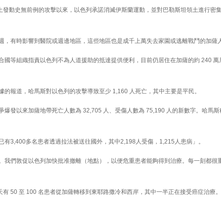
領土發動史無前例的攻擊以來，以色列承諾消滅伊斯蘭運動，並對巴勒斯坦領土進行密
週，有時影響到醫院或週邊地區，這些地區也是成千上萬失去家園或逃離戰鬥的加薩
合國等組織指責以色列不為人道援助的抵達提供便利，目前仍居住在加薩的約 240 萬
的報道，哈馬斯對以色列的攻擊導致至少 1,160 人死亡，其中主要是平民。
發以來加薩地帶死亡人數為 32,705 人、受傷人數為 75,190 人的新數字。哈馬
3,400多名患者透過拉法被送往國外，其中2,198人受傷，1,215人患病」。
。我們敦促以色列加快批准撤離（地點），以便危重患者能夠得到治療。每一刻都很
，每天有 50 至 100 名患者從加薩轉移到東耶路撒冷和西岸，其中一半正在接受癌症治療