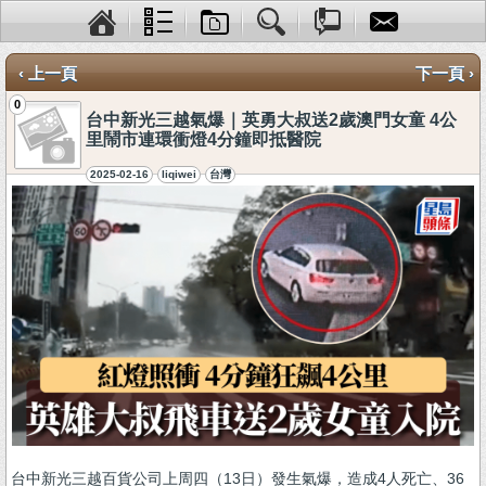
‹ 上一頁
下一頁 ›
0
台中新光三越氣爆｜英勇大叔送2歲澳門女童 4公
里鬧市連環衝燈4分鐘即抵醫院
2025-02-16
liqiwei
台灣
台中新光三越百貨公司上周四（13日）發生氣爆，造成4人死亡、36