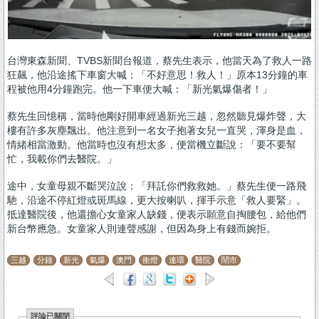
台灣東森新聞、TVBS新聞台報道，蔡先生表示，他當天為了救人一路
狂飆，他沿途搖下車窗大喊：「不好意思！救人！」原本13分鐘的車
程被他用4分鐘跑完。他一下車便大喊：「新光氣爆傷者！」
蔡先生回憶稱，當時他剛好開車經過新光三越，忽然聽見爆炸聲，大
樓有許多灰塵飄出。他注意到一名女子抱著女兒一直哭，渾身是血，
情緒相當激動。他當時也沒有想太多，便當機立斷說：「要不要幫
忙，我載你們去醫院。」
途中，女童母親不斷哭泣說：「拜託你們救救她。」蔡先生便一路飛
馳，沿途不停紅燈或斑馬線，更大按喇叭，揮手示意「救人要緊」。
抵達醫院後，他還擔心女童家人缺錢，便表示願意自掏腰包，給他們
新台幣應急。女童家人則連聲感謝，但因為身上有錢而婉拒。
三越
分鐘
新光
氣爆
澳門
衝燈
連環
醫院
鬧市
評論已關閉