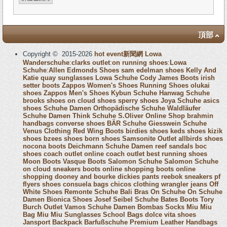
頂部
Copyright © 2015-2026
hot event新聞網
Lowa
Wanderschuhe
:
clarks outlet
:
on running shoes
:
Lowa
Schuhe
:
Allen Edmonds Shoes
sam edelman shoes
Kelly And
Katie
quay sunglasses
Lowa Schuhe
Cody James Boots
irish
setter boots
Zappos Women's Shoes
Running Shoes
olukai
shoes
Zappos Men's Shoes
Kybun Schuhe
Hanwag Schuhe
brooks shoes
on cloud shoes
sperry shoes
Joya Schuhe
asics
shoes
Schuhe Damen
Orthopädische Schuhe
Waldläufer
Schuhe Damen
Think Schuhe
S.Oliver Online Shop
brahmin
handbags
converse shoes
BÄR Schuhe
Giesswein Schuhe
Venus Clothing
Red Wing Boots
birdies shoes
keds shoes
kizik
shoes
bzees shoes
born shoes
Samsonite Outlet
allbirds shoes
nocona boots
Deichmann Schuhe Damen
reef sandals
boc
shoes
coach outlet online
coach outlet
best running shoes
Moon Boots
Vasque Boots
Salomon Schuhe
Salomon Schuhe
on cloud sneakers
boots online shopping
boots online
shopping
dooney and bourke
dickies pants
reebok sneakers
pf
flyers shoes
consuela bags
chicos clothing
wrangler jeans
Off
White Shoes
Remonte Schuhe
Bali Bras
On Schuhe
On Schuhe
Damen
Bionica Shoes
Josef Seibel Schuhe
Bates Boots
Tory
Burch Outlet
Vamos Schuhe Damen
Bombas Socks
Miu Miu
Bag
Miu Miu Sunglasses
School Bags
dolce vita shoes
Jansport Backpack
Barfußschuhe
Premium Leather Handbags