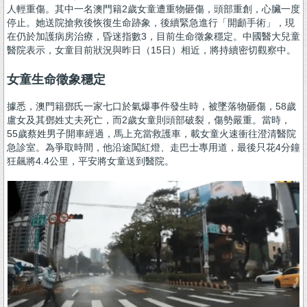
人輕重傷。其中一名澳門籍2歲女童遭重物砸傷，頭部重創，心臟一度
停止。她送院搶救後恢復生命跡象，後續緊急進行「開顱手術」，現
在仍於加護病房治療，昏迷指數3，目前生命徵象穩定。中國醫大兒童
醫院表示，女童目前狀況與昨日（15日）相近，將持續密切觀察中。
女童生命徵象穩定
據悉，澳門籍鄧氏一家七口於氣爆事件發生時，被墜落物砸傷，58歲
盧女及其鄧姓丈夫死亡，而2歲女童則頭部破裂，傷勢嚴重。當時，
55歲蔡姓男子開車經過，馬上充當救護車，載女童火速衝往澄清醫院
急診室。為爭取時間，他沿途闖紅燈、走巴士專用道，最後只花4分鐘
狂飆將4.4公里，平安將女童送到醫院。