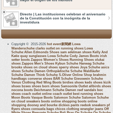
mejor el origen de los mundos
0
Directo | Las instituciones celebran el aniversario
de la Constitución con la incógnita de la
investidura
Copyright © 2015-2026
hot event新聞網
Lowa
Wanderschuhe
:
clarks outlet
:
on running shoes
:
Lowa
Schuhe
:
Allen Edmonds Shoes
sam edelman shoes
Kelly And
Katie
quay sunglasses
Lowa Schuhe
Cody James Boots
irish
setter boots
Zappos Women's Shoes
Running Shoes
olukai
shoes
Zappos Men's Shoes
Kybun Schuhe
Hanwag Schuhe
brooks shoes
on cloud shoes
sperry shoes
Joya Schuhe
asics
shoes
Schuhe Damen
Orthopädische Schuhe
Waldläufer
Schuhe Damen
Think Schuhe
S.Oliver Online Shop
brahmin
handbags
converse shoes
BÄR Schuhe
Giesswein Schuhe
Venus Clothing
Red Wing Boots
birdies shoes
keds shoes
kizik
shoes
bzees shoes
born shoes
Samsonite Outlet
allbirds shoes
nocona boots
Deichmann Schuhe Damen
reef sandals
boc
shoes
coach outlet online
coach outlet
best running shoes
Moon Boots
Vasque Boots
Salomon Schuhe
Salomon Schuhe
on cloud sneakers
boots online shopping
boots online
shopping
dooney and bourke
dickies pants
reebok sneakers
pf
flyers shoes
consuela bags
chicos clothing
wrangler jeans
Off
White Shoes
Remonte Schuhe
Bali Bras
On Schuhe
On Schuhe