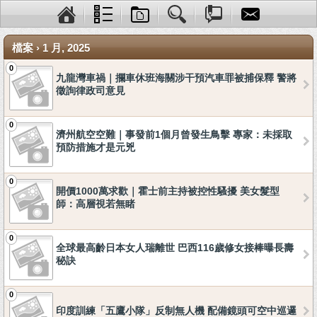
檔案 › 1 月, 2025
0
九龍灣車禍｜攔車休班海關涉干預汽車罪被捕保釋 警將
徵詢律政司意見
0
濟州航空空難｜事發前1個月曾發生鳥擊 專家：未採取
預防措施才是元兇
0
開價1000萬求歡｜霍士前主持被控性騷擾 美女髮型
師：高層視若無睹
0
全球最高齡日本女人瑞離世 巴西116歲修女接棒曝長壽
秘訣
0
印度訓練「五鷹小隊」反制無人機 配備鏡頭可空中巡邏