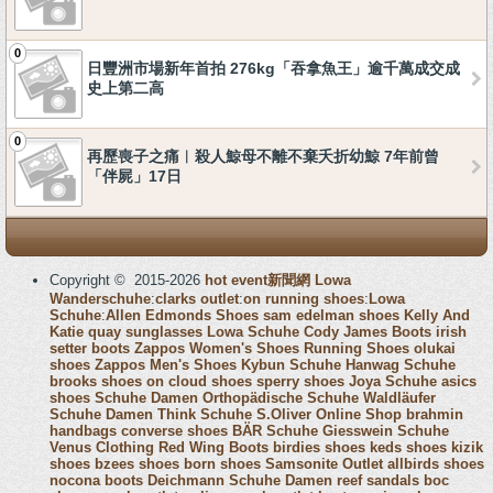
0
日豐洲市場新年首拍 276kg「吞拿魚王」逾千萬成交成
史上第二高
0
再歷喪子之痛︱殺人鯨母不離不棄夭折幼鯨 7年前曾
「伴屍」17日
Copyright © 2015-2026
hot event新聞網
Lowa
Wanderschuhe
:
clarks outlet
:
on running shoes
:
Lowa
Schuhe
:
Allen Edmonds Shoes
sam edelman shoes
Kelly And
Katie
quay sunglasses
Lowa Schuhe
Cody James Boots
irish
setter boots
Zappos Women's Shoes
Running Shoes
olukai
shoes
Zappos Men's Shoes
Kybun Schuhe
Hanwag Schuhe
brooks shoes
on cloud shoes
sperry shoes
Joya Schuhe
asics
shoes
Schuhe Damen
Orthopädische Schuhe
Waldläufer
Schuhe Damen
Think Schuhe
S.Oliver Online Shop
brahmin
handbags
converse shoes
BÄR Schuhe
Giesswein Schuhe
Venus Clothing
Red Wing Boots
birdies shoes
keds shoes
kizik
shoes
bzees shoes
born shoes
Samsonite Outlet
allbirds shoes
nocona boots
Deichmann Schuhe Damen
reef sandals
boc