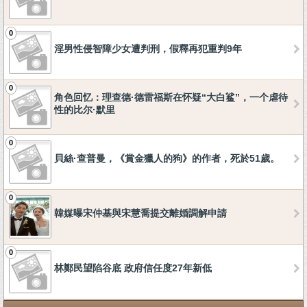
0
淫男性侵智障少女遭判刑，假釋再犯重判9年
0
角色回忆：理查德·德雷福斯在怀疑“大白鲨”，一个虐待
性的比尔·默里
0
貝絲·查普曼，《賞金獵人的狗》的作者，死於51歲。
0
韓媒曝宋仲基與宋慧喬提交離婚調解申請
0
林鄭民望陷谷底 政府信任度27年新低