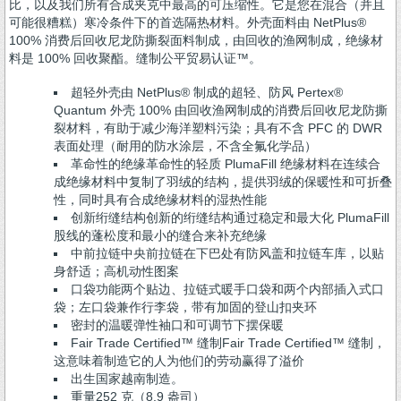
比，以及我们所有合成夹克中最高的可压缩性。它是您在混合（并且
可能很糟糕）寒冷条件下的首选隔热材料。外壳面料由 NetPlus®
100% 消费后回收尼龙防撕裂面料制成，由回收的渔网制成，绝缘材
料是 100% 回收聚酯。缝制公平贸易认证™。
超轻外壳由 NetPlus® 制成的超轻、防风 Pertex®
Quantum 外壳 100% 由回收渔网制成的消费后回收尼龙防撕
裂材料，有助于减少海洋塑料污染；具有不含 PFC 的 DWR
表面处理（耐用的防水涂层，不含全氟化学品）
革命性的绝缘革命性的轻质 PlumaFill 绝缘材料在连续合
成绝缘材料中复制了羽绒的结构，提供羽绒的保暖性和可折叠
性，同时具有合成绝缘材料的湿热性能
创新绗缝结构创新的绗缝结构通过稳定和最大化 PlumaFill
股线的蓬松度和最小的缝合来补充绝缘
中前拉链中央前拉链在下巴处有防风盖和拉链车库，以贴
身舒适；高机动性图案
口袋功能两个贴边、拉链式暖手口袋和两个内部插入式口
袋；左口袋兼作行李袋，带有加固的登山扣夹环
密封的温暖弹性袖口和可调节下摆保暖
Fair Trade Certified™ 缝制Fair Trade Certified™ 缝制，
这意味着制造它的人为他们的劳动赢得了溢价
出生国家越南制造。
重量252 克（8.9 盎司）