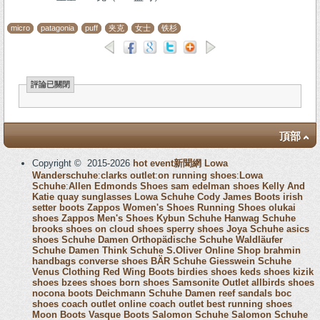
micro
patagonia
puff
夹克
女士
铁杉
評論已關閉
頂部
Copyright © 2015-2026
hot event新聞網
Lowa
Wanderschuhe
:
clarks outlet
:
on running shoes
:
Lowa
Schuhe
:
Allen Edmonds Shoes
sam edelman shoes
Kelly And
Katie
quay sunglasses
Lowa Schuhe
Cody James Boots
irish
setter boots
Zappos Women's Shoes
Running Shoes
olukai
shoes
Zappos Men's Shoes
Kybun Schuhe
Hanwag Schuhe
brooks shoes
on cloud shoes
sperry shoes
Joya Schuhe
asics
shoes
Schuhe Damen
Orthopädische Schuhe
Waldläufer
Schuhe Damen
Think Schuhe
S.Oliver Online Shop
brahmin
handbags
converse shoes
BÄR Schuhe
Giesswein Schuhe
Venus Clothing
Red Wing Boots
birdies shoes
keds shoes
kizik
shoes
bzees shoes
born shoes
Samsonite Outlet
allbirds shoes
nocona boots
Deichmann Schuhe Damen
reef sandals
boc
shoes
coach outlet online
coach outlet
best running shoes
Moon Boots
Vasque Boots
Salomon Schuhe
Salomon Schuhe