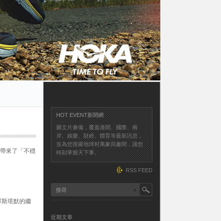
HOT EVENT新聞網
圖文片兼備，覆蓋港聞、國際、兩
岸、娛樂、財經、體育等最新訊息，
並為您搜羅地球村萬象與趣聞，讓您
界帶來了「不穩
時刻掌握天下事。
RSS FEED
擇斯塔默的繼
近期文章