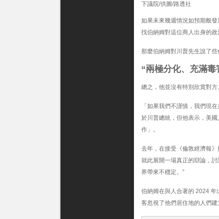
下議院/供圖/路透社
川
普
如果未來幾週情況如預期般發
總
找伯納姆對這位商人出身的政
統
說
了
那麼伯納姆對川普先生說了些
些
什
“兩極分化、充滿毒
麼？〉
中
總之，他並沒有特別欣賞對方
「如果我們不謹慎，我們現在
於川普總統，但他表示，美國
作」。
去年，在接受《倫敦經濟報》
就此展開一場真正的辯論，討
界帶來不穩定。”
伯納姆在與人合著的 2024
客忽視了他們居住地的人們建