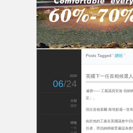
Posts Tagged ‘
總統
’
英國下一任首相候選
2026
06
/24
倫敦——
工黨議員安迪·伯納
定」。
分類
國際
現任首相基爾·斯塔默週一宣
由於他的工黨在英國議會中仍然
標籤
一任
任者，而伯納姆被普遍認為會
什麼