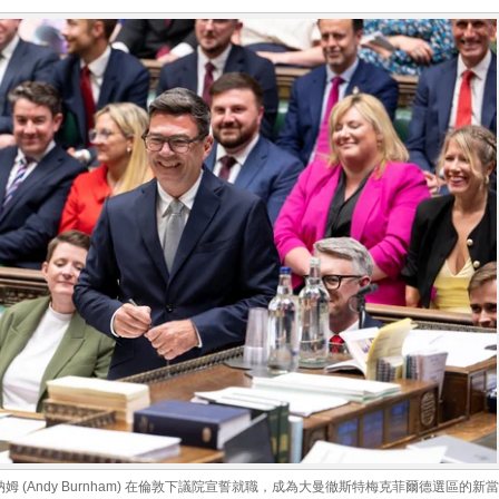
安迪·伯納姆 (Andy Burnham) 在倫敦下議院宣誓就職，成為大曼徹斯特梅克菲爾德選區的