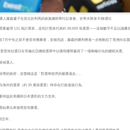
統候選人藤森慶子在其位於利馬的政黨總部舉行記者會。史蒂夫斯保卡/路透社
要處理 131 張計票表，這些計票表代表約 39,000 張選票——這個數字不足以讓
在7月中旬之前不會宣布獲勝者，並補充說，藤森的勝利將進一步推動拉丁美洲向右
斯普里埃拉週日在哥倫比亞總統選舉中以微弱優勢贏得了一場兩極分化的總統決選。
派候選人。
領導的政府，並聲稱這是「對選舉程序的嚴重違反」。
海外的選票（約 30 萬張選票）時存在行政違規行為。
要得益於美國和日本選民的大力支持。
票結果出來後再宣布勝選。
期五年。