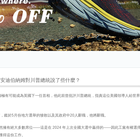
人安迪伯納姆對川普總統說了些什麼？
姆極有可能成為英國下一任首相，他此前曾批評川普總統，指責這位美國領導人給世
布，鑑於5月份地方選舉的慘敗以及其政府中20人辭職，他將辭職。
擁有絕大多數席位——這是在 2024 年上次全國大選中贏得的——因此工黨有權選
獲得這份工作。