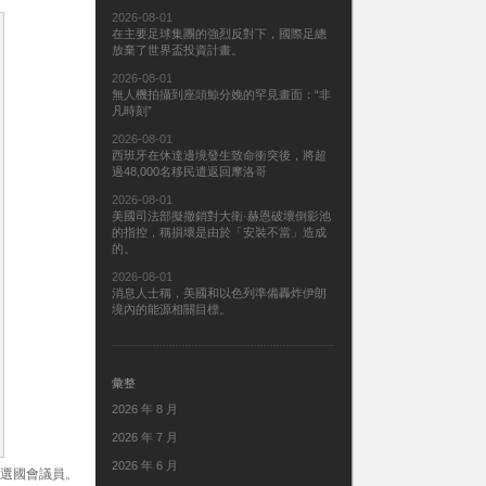
2026-08-01
在主要足球集團的強烈反對下，國際足總
放棄了世界盃投資計畫。
2026-08-01
無人機拍攝到座頭鯨分娩的罕見畫面：“非
凡時刻”
2026-08-01
西班牙在休達邊境發生致命衝突後，將超
過48,000名移民遣返回摩洛哥
2026-08-01
美國司法部擬撤銷對大衛·赫恩破壞倒影池
的指控，稱損壞是由於「安裝不當」造成
的。
2026-08-01
消息人士稱，美國和以色列準備轟炸伊朗
境內的能源相關目標。
彙整
2026 年 8 月
2026 年 7 月
2026 年 6 月
新當選國會議員。