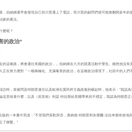
展，伯納姆遲早會發現自己與川普通上了電話，而川普的顧問們很可能會翻閱多年的
治家的看法。
什麼呢？
害的政治”
。
走的這條路，將會通往美國的政治，」伯納姆在六月的競選活動中警告。雖然他沒有
人正在努力應對「一種兩極化、充滿毒害的政治，在這種政治環境下，社區中的人們
採訪時，當被問及特朗普連任以及歐洲右翼民粹主義政黨的崛起時，他表示：“我認為
論這意味著什麼，以及（前首相）利茲·特拉斯給英國帶來的不穩定，我認為特朗普正
 年出版的一本書中寫道：“不管我們喜歡與否，唐納德·特朗普和奈傑爾·法拉奇都有效地
立了聯繫。”