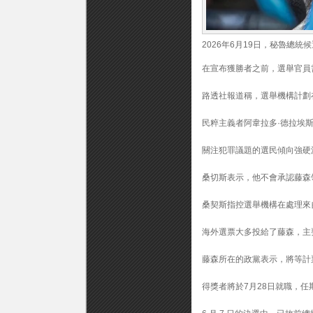
人
藤
森
似
2026年6月19日，秘魯總
乎
有
在宣布獲勝者之前，選舉官員需
望
贏
得
路透社報道稱，選舉機構計劃
第
二
民粹主義者阿韋拉多·德拉埃
輪
投
關注犯罪議題的選民傾向強硬
票〉
中
桑切斯表示，他不會承認藤森
桑契斯指控選舉機構在處理來自
海外選票大多投給了藤森，主
藤森所在的政黨表示，將等計
得獎者將於7月28日就職，任