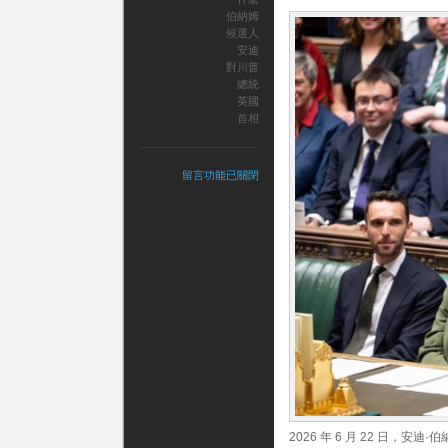
伯納姆
候選人
安迪
對川普
總統
英國
首相
在
留言功能已關閉
〈英
國
下
一
任
首
相
候
選
人
安
迪
伯
納
姆
2026 年 6 月 22 日，
對