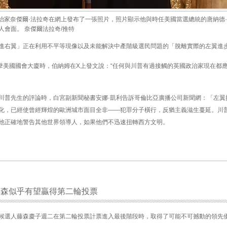
日，英國政治家奈傑爾·法拉奇在網上發布了一張照片，照片顯示他與時任美國當選總統的唐納德
會面。 奈傑爾法拉奇/推特
進右翼」正在利用不平等現像以及未能解決中產階級選民問題的「脫離實際的左翼進
當暴徒衝擊美國國會大廈時，伯納姆在X上發文說：“任何與川普有過接觸的英國政治家現在都
川普先生的評論時，白宮副新聞秘書安娜·凱利告訴哥倫比亞廣播公司新聞網：「左翼
化，已經使曾經輝煌的歐洲城市面目全非——犯罪分子橫行，反猶主義滋生蔓延。川
他正確地警告其他世界領導人，如果他們不迅速扭轉西方文明。
藤森似乎有望贏得第二輪投票
候選人藤森慶子週二在第二輪投票計票進入最後階段時，取得了可能不可撼動的領先