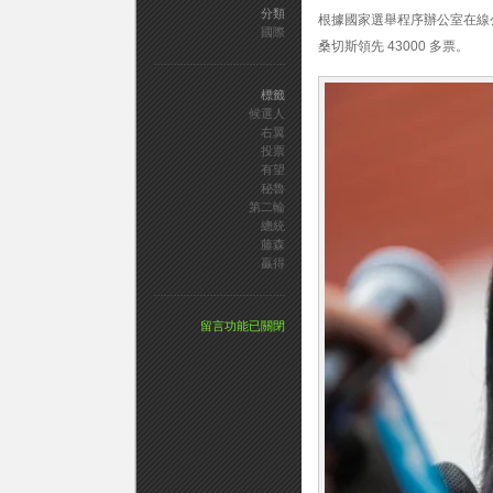
分類
根據國家選舉程序辦公室在線公佈
國際
桑切斯領先 43000 多票。
標籤
候選人
右翼
投票
有望
秘魯
第二輪
總統
藤森
贏得
在
留言功能已關閉
〈秘
魯
右
翼
總
統
候
選