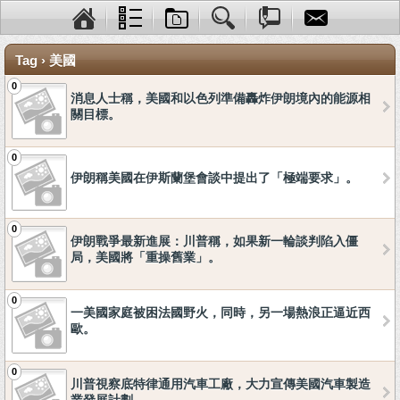
Tag › 美國
0
消息人士稱，美國和以色列準備轟炸伊朗境內的能源相
關目標。
0
伊朗稱美國在伊斯蘭堡會談中提出了「極端要求」。
0
伊朗戰爭最新進展：川普稱，如果新一輪談判陷入僵
局，美國將「重操舊業」。
0
一美國家庭被困法國野火，同時，另一場熱浪正逼近西
歐。
0
川普視察底特律通用汽車工廠，大力宣傳美國汽車製造