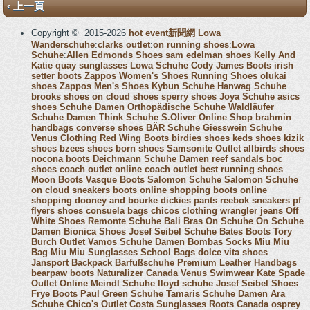
‹ 上一頁
Copyright © 2015-2026
hot event新聞網
Lowa
Wanderschuhe
:
clarks outlet
:
on running shoes
:
Lowa
Schuhe
:
Allen Edmonds Shoes
sam edelman shoes
Kelly And
Katie
quay sunglasses
Lowa Schuhe
Cody James Boots
irish
setter boots
Zappos Women's Shoes
Running Shoes
olukai
shoes
Zappos Men's Shoes
Kybun Schuhe
Hanwag Schuhe
brooks shoes
on cloud shoes
sperry shoes
Joya Schuhe
asics
shoes
Schuhe Damen
Orthopädische Schuhe
Waldläufer
Schuhe Damen
Think Schuhe
S.Oliver Online Shop
brahmin
handbags
converse shoes
BÄR Schuhe
Giesswein Schuhe
Venus Clothing
Red Wing Boots
birdies shoes
keds shoes
kizik
shoes
bzees shoes
born shoes
Samsonite Outlet
allbirds shoes
nocona boots
Deichmann Schuhe Damen
reef sandals
boc
shoes
coach outlet online
coach outlet
best running shoes
Moon Boots
Vasque Boots
Salomon Schuhe
Salomon Schuhe
on cloud sneakers
boots online shopping
boots online
shopping
dooney and bourke
dickies pants
reebok sneakers
pf
flyers shoes
consuela bags
chicos clothing
wrangler jeans
Off
White Shoes
Remonte Schuhe
Bali Bras
On Schuhe
On Schuhe
Damen
Bionica Shoes
Josef Seibel Schuhe
Bates Boots
Tory
Burch Outlet
Vamos Schuhe Damen
Bombas Socks
Miu Miu
Bag
Miu Miu Sunglasses
School Bags
dolce vita shoes
Jansport Backpack
Barfußschuhe
Premium Leather Handbags
bearpaw boots
Naturalizer Canada
Venus Swimwear
Kate Spade
Outlet Online
Meindl Schuhe
lloyd schuhe
Josef Seibel Shoes
Frye Boots
Paul Green Schuhe
Tamaris Schuhe Damen
Ara
Schuhe
Chico's Outlet
Costa Sunglasses
Roots Canada
osprey