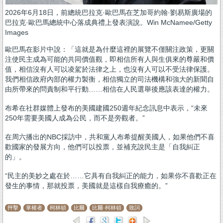
2026年6月18日，前總統巴拉克·歐巴馬在芝加哥約翰·劉易斯廣場的
巴拉克·歐巴馬總統中心落成典禮上發表演說。Win McNamee/Getty
Images
歐巴馬在影片中說：「這就是為什麼這裡的展覽不僅關注政策，更關
注使民主成為可能的共同價值觀，即相信所有人與生俱來的尊嚴和價
值，相信沒有人可以凌駕於法律之上，也沒有人可以不受法律保護。
我們相信政府內部的權力製衡，相信獨立的司法機構和強大的新聞自
由所帶來的問責制和平行動……相信在人民選舉後應該表達的權力。
布希在社群媒體上發布的美國建國250週年紀念訊息中表示，“未來
250年需要美國人成為公民，而不是旁觀者。”
在周六播出的NBC採訪中，共和黨人布希提醒美國人，如果他們不喜
歡國家的發展方向，他們可以投票，並補充說民主是「自我糾正
的」。
“民主的美妙之處在於……它具有自我糾正的能力，如果你不喜歡正在
發生的事情，那就投票，美國就是這樣自我療癒的。”
抨擊
掌權者
柯林頓
比爾
比爾·柯林頓
致詞