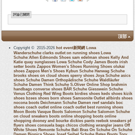
評論已關閉
頂部
Copyright © 2015-2026
hot event新聞網
Lowa
Wanderschuhe
:
clarks outlet
:
on running shoes
:
Lowa
Schuhe
:
Allen Edmonds Shoes
sam edelman shoes
Kelly And
Katie
quay sunglasses
Lowa Schuhe
Cody James Boots
irish
setter boots
Zappos Women's Shoes
Running Shoes
olukai
shoes
Zappos Men's Shoes
Kybun Schuhe
Hanwag Schuhe
brooks shoes
on cloud shoes
sperry shoes
Joya Schuhe
asics
shoes
Schuhe Damen
Orthopädische Schuhe
Waldläufer
Schuhe Damen
Think Schuhe
S.Oliver Online Shop
brahmin
handbags
converse shoes
BÄR Schuhe
Giesswein Schuhe
Venus Clothing
Red Wing Boots
birdies shoes
keds shoes
kizik
shoes
bzees shoes
born shoes
Samsonite Outlet
allbirds shoes
nocona boots
Deichmann Schuhe Damen
reef sandals
boc
shoes
coach outlet online
coach outlet
best running shoes
Moon Boots
Vasque Boots
Salomon Schuhe
Salomon Schuhe
on cloud sneakers
boots online shopping
boots online
shopping
dooney and bourke
dickies pants
reebok sneakers
pf
flyers shoes
consuela bags
chicos clothing
wrangler jeans
Off
White Shoes
Remonte Schuhe
Bali Bras
On Schuhe
On Schuhe
Damen
Bionica Shoes
Josef Seibel Schuhe
Bates Boots
Tory