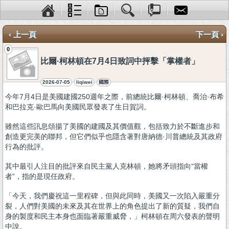
‹ 上一頁
下一頁 ›
0
比爾·柯林頓在7月4日致詞中抨擊「掌權者」
2026-07-05
liqiwei
國際
今年7月4日是美國建國250週年之際，前總統比爾·柯林頓、喬治·布希
和巴拉克·歐巴馬向美國民眾發表了生日賀詞。
雖然這些訊息頌揚了美國的建國及其價值觀，包括致力於不斷進步和
創造更完美的聯邦，但它們似乎也隱含著對唐納德·川普總統及其政府
行為的批評。
其中最引人注目的批評來自民主黨人克林頓，她將矛頭指向“當權
者”，指的是現任政府。
「今天，我們慶祝這一里程碑，但與此同時，美國又一次陷入嚴重分
裂，人們對美國的未來及其在世界上的角色提出了新的質疑，我們自
身的製度和民主本身也面臨著嚴重威脅，」柯林頓在周六發表的聲明
中說。