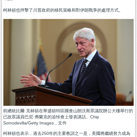
柯林頓也抨擊了川普政府的移民策略和對伊朗戰爭的處理方式。
前總統比爾·克林頓在華盛頓特區國會山朗沃斯眾議院辦公大樓舉行的
已故眾議員巴尼·弗蘭克的追悼會上發表講話。Chip
Somodevilla/Getty Images，文件
柯林頓也表示，過去250年的主要教訓之一是，美國將繼續努力成為