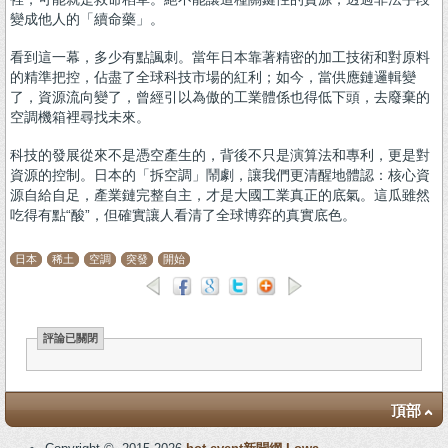
變成他人的「續命藥」。
看到這一幕，多少有點諷刺。當年日本靠著精密的加工技術和對原料
的精準把控，佔盡了全球科技市場的紅利；如今，當供應鏈邏輯變
了，資源流向變了，曾經引以為傲的工業體係也得低下頭，去廢棄的
空調機箱裡尋找未來。
科技的發展從來不是憑空產生的，背後不只是演算法和專利，更是對
資源的控制。日本的「拆空調」鬧劇，讓我們更清醒地體認：核心資
源自給自足，產業鏈完整自主，才是大國工業真正的底氣。這瓜雖然
吃得有點“酸”，但確實讓人看清了全球博弈的真實底色。
日本
稀土
空調
突發
開始
評論已關閉
頂部