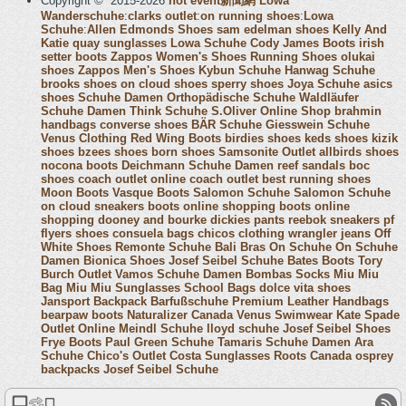
Copyright © 2015-2026
hot event新聞網
Lowa
Wanderschuhe
:
clarks outlet
:
on running shoes
:
Lowa
Schuhe
:
Allen Edmonds Shoes
sam edelman shoes
Kelly And
Katie
quay sunglasses
Lowa Schuhe
Cody James Boots
irish
setter boots
Zappos Women's Shoes
Running Shoes
olukai
shoes
Zappos Men's Shoes
Kybun Schuhe
Hanwag Schuhe
brooks shoes
on cloud shoes
sperry shoes
Joya Schuhe
asics
shoes
Schuhe Damen
Orthopädische Schuhe
Waldläufer
Schuhe Damen
Think Schuhe
S.Oliver Online Shop
brahmin
handbags
converse shoes
BÄR Schuhe
Giesswein Schuhe
Venus Clothing
Red Wing Boots
birdies shoes
keds shoes
kizik
shoes
bzees shoes
born shoes
Samsonite Outlet
allbirds shoes
nocona boots
Deichmann Schuhe Damen
reef sandals
boc
shoes
coach outlet online
coach outlet
best running shoes
Moon Boots
Vasque Boots
Salomon Schuhe
Salomon Schuhe
on cloud sneakers
boots online shopping
boots online
shopping
dooney and bourke
dickies pants
reebok sneakers
pf
flyers shoes
consuela bags
chicos clothing
wrangler jeans
Off
White Shoes
Remonte Schuhe
Bali Bras
On Schuhe
On Schuhe
Damen
Bionica Shoes
Josef Seibel Schuhe
Bates Boots
Tory
Burch Outlet
Vamos Schuhe Damen
Bombas Socks
Miu Miu
Bag
Miu Miu Sunglasses
School Bags
dolce vita shoes
Jansport Backpack
Barfußschuhe
Premium Leather Handbags
bearpaw boots
Naturalizer Canada
Venus Swimwear
Kate Spade
Outlet Online
Meindl Schuhe
lloyd schuhe
Josef Seibel Shoes
Frye Boots
Paul Green Schuhe
Tamaris Schuhe Damen
Ara
Schuhe
Chico's Outlet
Costa Sunglasses
Roots Canada
osprey
backpacks
Josef Seibel Schuhe