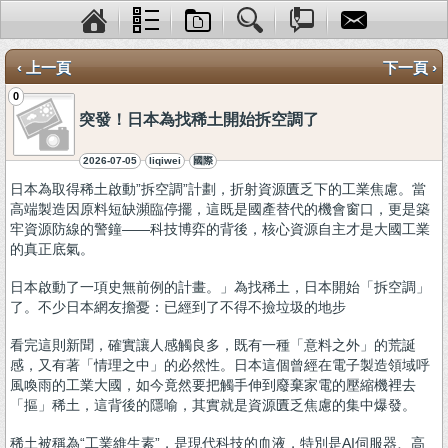
‹ 上一頁
下一頁 ›
0
突發！日本為找稀土開始拆空調了
2026-07-05
liqiwei
國際
日本為取得稀土啟動”拆空調”計劃，折射資源匱乏下的工業焦慮。當
高端製造因原料短缺瀕臨停擺，這既是國產替代的機會窗口，更是築
牢資源防線的警鐘——科技博弈的背後，核心資源自主才是大國工業
的真正底氣。
日本啟動了一項史無前例的計畫。」為找稀土，日本開始「拆空調」
了。不少日本網友擔憂：已經到了不得不撿垃圾的地步
看完這則新聞，確實讓人感觸良多，既有一種「意料之外」的荒誕
感，又有著「情理之中」的必然性。日本這個曾經在電子製造領域呼
風喚雨的工業大國，如今竟然要把觸手伸到廢棄家電的壓縮機裡去
「摳」稀土，這背後的隱喻，其實就是資源匱乏焦慮的集中爆發。
稀土被稱為“工業維生素”，是現代科技的血液，特別是AI伺服器、高