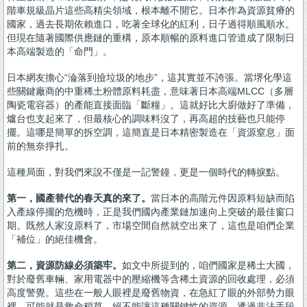
階車規級晶片這些高精尖領域，根本離不開它。日本作為資源貧瘠的
國家，過去長期依賴進口，吃著全球化的紅利，日子過得順風順水。
但現在隨著國際供應鏈的重構，原本順暢的原料進口管道成了限制日
本高端製造的「命門」。
日本網友擔心“淪落到撿垃圾的地步”，這其實並不誇張。當堺化學這
些關鍵廠商的中重稀土粉體原料耗盡，意味著日本高端MLCC（多層
陶瓷電容器）的產能直接面臨「斷糧」。這就好比大廚做好了準備，
爐台也支起來了，但最核心的調味料沒了，再高超的技藝也只能停
擺。這哪是簡單的拆空調，這簡直是日本精密製造在「資源窒息」面
前的無奈掙扎。
這種局面，對我們來說不僅是一記警鐘，更是一個時代的轉捩點。
第一，國產替代的春天真的來了。
當日本的高階元件因原料短缺而陷
入產線停擺的危機時，正是我們國內產業鏈加速向上突破的最佳窗口
期。既然人家沒原料了，市場空間自然就空出來了，這也是咱們企業
「補位」的絕佳機會。
第二，資源防線必須築牢。
如文中所提到的，咱們國家是稀土大國，
對於廢舊車輛、家用電器中的壓縮機等含稀土資源的回收處理，必須
高度警覺。這些在一般人眼裡是廢舊物資，在急紅了眼的外部勢力眼
裡，可能就是救命稻草。絕不能讓這種關鍵性的資源，透過非法手段