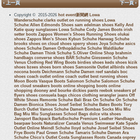
‹ 上一頁
下一頁 ›
Copyright © 2015-2026
hot event新聞網
Lowa
Wanderschuhe
:
clarks outlet
:
on running shoes
:
Lowa
Schuhe
:
Allen Edmonds Shoes
sam edelman shoes
Kelly And
Katie
quay sunglasses
Lowa Schuhe
Cody James Boots
irish
setter boots
Zappos Women's Shoes
Running Shoes
olukai
shoes
Zappos Men's Shoes
Kybun Schuhe
Hanwag Schuhe
brooks shoes
on cloud shoes
sperry shoes
Joya Schuhe
asics
shoes
Schuhe Damen
Orthopädische Schuhe
Waldläufer
Schuhe Damen
Think Schuhe
S.Oliver Online Shop
brahmin
handbags
converse shoes
BÄR Schuhe
Giesswein Schuhe
Venus Clothing
Red Wing Boots
birdies shoes
keds shoes
kizik
shoes
bzees shoes
born shoes
Samsonite Outlet
allbirds shoes
nocona boots
Deichmann Schuhe Damen
reef sandals
boc
shoes
coach outlet online
coach outlet
best running shoes
Moon Boots
Vasque Boots
Salomon Schuhe
Salomon Schuhe
on cloud sneakers
boots online shopping
boots online
shopping
dooney and bourke
dickies pants
reebok sneakers
pf
flyers shoes
consuela bags
chicos clothing
wrangler jeans
Off
White Shoes
Remonte Schuhe
Bali Bras
On Schuhe
On Schuhe
Damen
Bionica Shoes
Josef Seibel Schuhe
Bates Boots
Tory
Burch Outlet
Vamos Schuhe Damen
Bombas Socks
Miu Miu
Bag
Miu Miu Sunglasses
School Bags
dolce vita shoes
Jansport Backpack
Barfußschuhe
Premium Leather Handbags
bearpaw boots
Naturalizer Canada
Venus Swimwear
Kate Spade
Outlet Online
Meindl Schuhe
lloyd schuhe
Josef Seibel Shoes
Frye Boots
Paul Green Schuhe
Tamaris Schuhe Damen
Ara
Schuhe
Chico's Outlet
Costa Sunglasses
Roots Canada
osprey