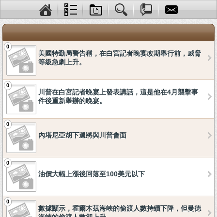
0
美國特勤局警告稱，在白宮記者晚宴改期舉行前，威脅
等級急劇上升。
0
川普在白宮記者晚宴上發表講話，這是他在4月襲擊事
件後重新舉辦的晚宴。
0
內塔尼亞胡下週將與川普會面
0
油價大幅上漲後回落至100美元以下
0
數據顯示，霍爾木茲海峽的偷渡人數持續下降，但曼德