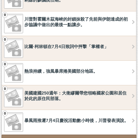
剩餘的參議院任期。
0
川普對霍爾木茲海峽的封鎖抹殺了先前與伊朗達成的初
步協議中做出的最後一點讓步。
0
比爾·柯林頓在7月4日致詞中抨擊「掌權者」
0
熱浪持續，強風暴席捲美國部分地區。
0
美國建國250週年：大衛繆爾帶您領略國家公園和居住
於此的原住民部落。
0
暴風雨推遲7月4日慶祝活動數小時後，川普發表演說。