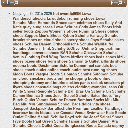
‹ 上一頁
下一頁 ›
Copyright © 2015-2026
hot event新聞網
Lowa
Wanderschuhe
:
clarks outlet
:
on running shoes
:
Lowa
Schuhe
:
Allen Edmonds Shoes
sam edelman shoes
Kelly And
Katie
quay sunglasses
Lowa Schuhe
Cody James Boots
irish
setter boots
Zappos Women's Shoes
Running Shoes
olukai
shoes
Zappos Men's Shoes
Kybun Schuhe
Hanwag Schuhe
brooks shoes
on cloud shoes
sperry shoes
Joya Schuhe
asics
shoes
Schuhe Damen
Orthopädische Schuhe
Waldläufer
Schuhe Damen
Think Schuhe
S.Oliver Online Shop
brahmin
handbags
converse shoes
BÄR Schuhe
Giesswein Schuhe
Venus Clothing
Red Wing Boots
birdies shoes
keds shoes
kizik
shoes
bzees shoes
born shoes
Samsonite Outlet
allbirds shoes
nocona boots
Deichmann Schuhe Damen
reef sandals
boc
shoes
coach outlet online
coach outlet
best running shoes
Moon Boots
Vasque Boots
Salomon Schuhe
Salomon Schuhe
on cloud sneakers
boots online shopping
boots online
shopping
dooney and bourke
dickies pants
reebok sneakers
pf
flyers shoes
consuela bags
chicos clothing
wrangler jeans
Off
White Shoes
Remonte Schuhe
Bali Bras
On Schuhe
On Schuhe
Damen
Bionica Shoes
Josef Seibel Schuhe
Bates Boots
Tory
Burch Outlet
Vamos Schuhe Damen
Bombas Socks
Miu Miu
Bag
Miu Miu Sunglasses
School Bags
dolce vita shoes
Jansport Backpack
Barfußschuhe
Premium Leather Handbags
bearpaw boots
Naturalizer Canada
Venus Swimwear
Kate Spade
Outlet Online
Meindl Schuhe
lloyd schuhe
Josef Seibel Shoes
Frye Boots
Paul Green Schuhe
Tamaris Schuhe Damen
Ara
Schuhe
Chico's Outlet
Costa Sunglasses
Roots Canada
osprey