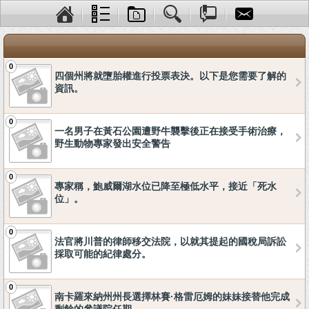
0
四個州將就墮胎權進行投票表決。以下是您需要了解的
資訊。
0
一名男子在黃石公園遭野牛襲擊後正在接受手術治療，
野生動物專家發出安全警告
0
專家稱，鮑威爾湖水位已降至極低水平，接近「死水
位」。
0
法官將川普的律師移交法院，以就其提起的國稅局訴訟
採取可能的紀律處分。
0
南卡羅來納州州長選擇林賽·格雷厄姆的妹妹接替他完成