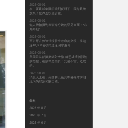
2026-08-01
在主要足球集團的強烈反對下，國際足總
放棄了世界盃投資計畫。
2026-08-01
無人機拍攝到座頭鯨分娩的罕見畫面：“非
凡時刻”
2026-08-01
西班牙在休達邊境發生致命衝突後，將超
過48,000名移民遣返回摩洛哥
2026-08-01
美國司法部擬撤銷對大衛·赫恩破壞倒影池
的指控，稱損壞是由於「安裝不當」造成
的。
2026-08-01
消息人士稱，美國和以色列準備轟炸伊朗
境內的能源相關目標。
彙整
2026 年 8 月
2026 年 7 月
2026 年 6 月