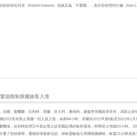
長哈貝克（Robert Habeck）指責足協「不愛國」，衛生部長勞特巴赫（Karl Laut
，緊急限制英國旅客入境
，法國，愛爾蘭，比利時，荷蘭，意大利，奧地利，盧森堡等國政府宣布，為防止疫
國20日宣布禁止英國一切人員入境，為期48小時；荷蘭自20日早晨6點至2021年1月
蘭機場；比利時從周日午夜起禁止從英國起飛的航班落地，時間至少持續24小時。 2
古董了視頻會晤，通報疫情最新信息。經歐盟輪值主席國德國總統，歐盟21日將成為