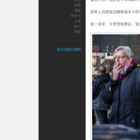
德國
竊賊
調查人員懷疑該團夥週末大部
萬美元
金庫
週一凌晨，火警警報響起，緊
銀行
鑽進
在
留言功能已關閉
〈竊
賊
從
停
車
場
鑽
進
德
國
一
家
銀
行
金
庫，
偷