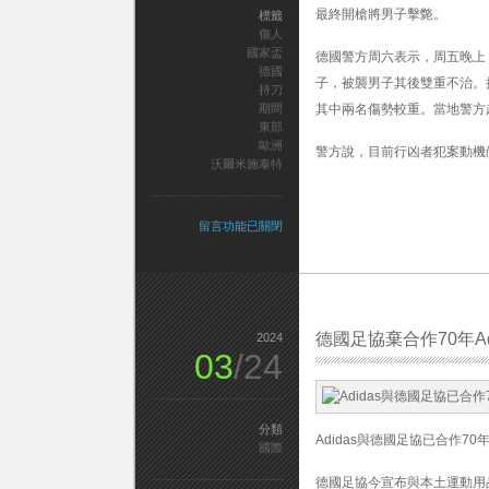
最終開槍將男子擊斃。
標籤
傷人
國家盃
德國警方周六表示，周五晚上
德國
子，被襲男子其後雙重不治。
持刀
期間
其中兩名傷勢較重。當地警方
東部
歐洲
警方說，目前行凶者犯案動機尚
沃爾米施泰特
在
留言功能已關閉
〈歐
洲
國
家
盃
期
德國足協棄合作70年Ad
2024
03
/24
間
德
國
東
部
分類
Adidas與德國足協已合作70年。
男
國際
子
德國足協今宣布與本土運動用品品
持