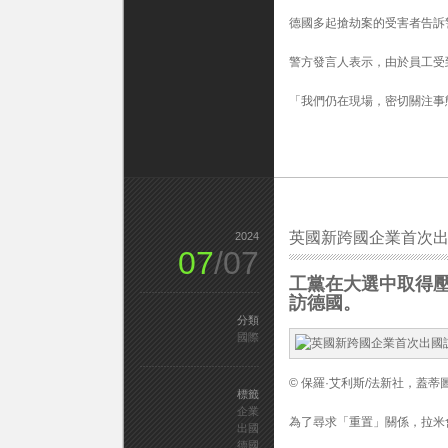
德國多起搶劫案的受害者告訴
警方發言人表示，由於員工受
「我們仍在現場，密切關注事
英國新跨國企業首次
2024
07
/07
工黨在大選中取得
訪德國。
分類
國際
© 保羅·艾利斯/法新社，蓋蒂
標籤
企業
為了尋求「重置」關係，拉米
出國
德國