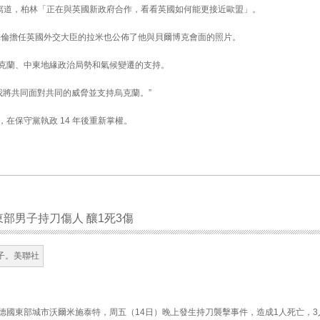
寫道，柏林「正在與英國新政府合作，看看英國如何能更接近歐盟」。
梅倫擔任英國外交大臣的拉米也公佈了他與貝爾博克會面的照片。
克蘭、中東地緣政治局勢和氣候變遷的支持。
k 和我將共同面對共同的威脅並支持烏克蘭。”
在保守黨執政 14 年後重新掌權。
部男子持刀傷人 釀1死3傷
德國東部城市沃爾米施泰特，周五（14日）晚上發生持刀襲擊事件，造成1人死亡，3