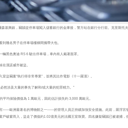
國蓋爾森基興鎮，竊賊從停車場闖入儲蓄銀行的金庫後，警方站在銀行分行前。克里斯托夫
看到幾名男子在停車場樓梯間攜帶大包。
輛黑色奧迪 RS 6 駛出停車場，車內有人戴著面罩。
候在漢諾威市被盜。
入室盜竊案“執行得非常專業”，並將其比作電影《十一羅漢》。
必然涉及大量的事先了解和/或大量的犯罪精力。”
子的平均保險價值為 1 萬歐元，因此估計損失約 3,000 萬歐元。
宮——歐洲最著名的博物館之一——的管理人員正持續加強安全措施。此前，羅浮宮
窗戶破窗而入，盜走了價值約1.02億美元的法國王室珠寶。四名嫌疑竊賊已被逮捕，