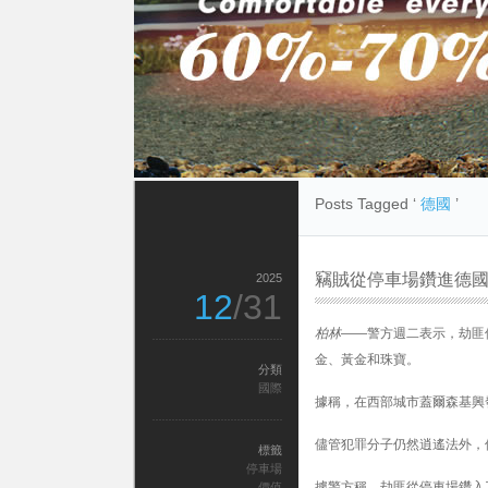
Posts Tagged ‘
德國
’
竊賊從停車場鑽進德國
2025
12
/31
柏林
——警方週二表示，劫匪使
金、黃金和珠寶。
分類
國際
據稱，在西部城市蓋爾森基興發
儘管犯罪分子仍然逍遙法外，
標籤
停車場
據警方稱，劫匪從停車場鑽入了 
價值