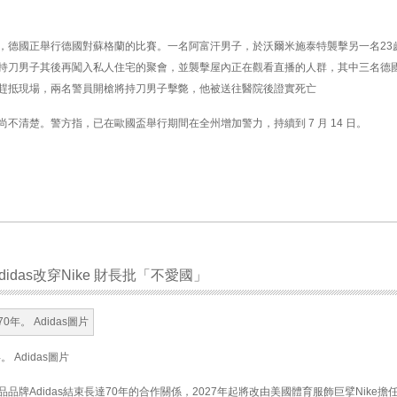
，德國正舉行德國對蘇格蘭的比賽。一名阿富汗男子，於沃爾米施泰特襲擊另一名23
持刀男子其後再闖入私人住宅的聚會，並襲擊屋內正在觀看直播的人群，其中三名德
趕抵現場，兩名警員開槍將持刀男子擊斃，他被送往醫院後證實死亡
不清楚。警方指，已在歐國盃舉行期間在全州增加警力，持續到 7 月 14 日。
idas改穿Nike 財長批「不愛國」
 Adidas圖片
牌Adidas結束長達70年的合作關係，2027年起將改由美國體育服飾巨擘Nike擔