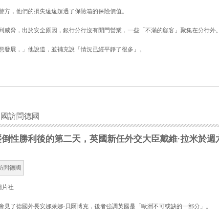
警方，他們的損失遠遠超過了保險箱的保險價值。
到威脅，出於安全原因，銀行分行沒有開門營業，一些「不滿的顧客」聚集在分行外
態發展，」他說道，並補充說「情況已經平靜了很多」。
出國訪問德國
壓倒性勝利後的第二天，英國新任外交大臣戴維·拉米於週
圖片社
會見了德國外長安娜萊娜·貝爾博克，後者強調英國是「歐洲不可或缺的一部分」。