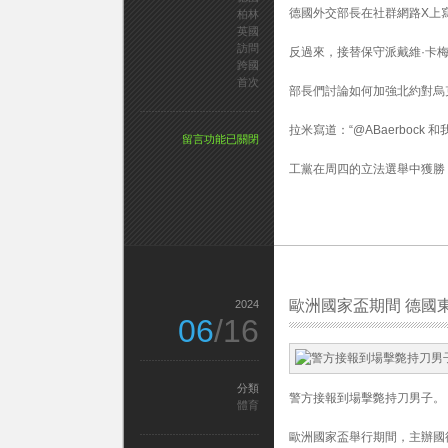
德國外交部長在社群網路X上
柏林
英國
訪問
反過來，接替保守派戴維·卡
跨國
首次
部長們討論如何加強北約對烏
拉米寫道：“@ABaerboc
在
留言功能已關閉
〈英
工黨在周四的立法選舉中獲勝，
國
新
跨
國
企
業
首
次
歐洲國家盃期間 德國東
2024
出
06
/16
國
訪
問
德
分類
國〉
警方接報到場擊斃持刀男子。
體育
中
歐洲國家盃舉行期間，主辦國