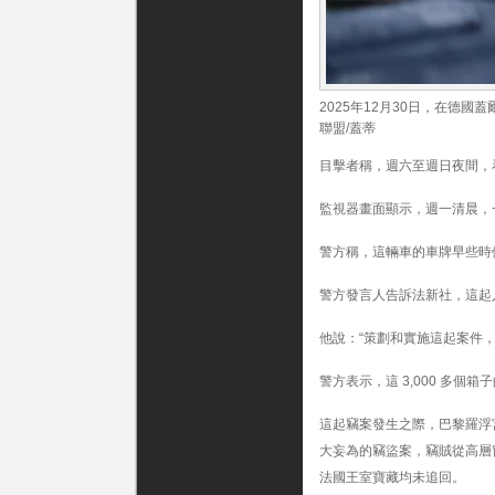
走
價
值
3,500
萬
2025年12月30日，在德
美
聯盟/蓋蒂
元
的
目擊者稱，週六至週日夜間，
現
金
和
監視器畫面顯示，週一清晨，一
貴
重
警方稱，這輛車的車牌早些時
物
品。〉
警方發言人告訴法新社，這起
中
他說：“策劃和實施這起案件，
警方表示，這 3,000 多個箱
這起竊案發生之際，巴黎羅浮
大妄為的竊盜案，竊賊從高層
法國王室寶藏均未追回。