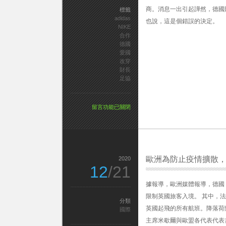
刀
商。消息一出引起譁然，德國財政部
標籤
傷
adidas
也說，這是個錯誤的決定。
人
NIKE
釀
合作
1
德國
死
愛國
3
改穿
傷〉
財長
中
足協
在
留言功能已關閉
〈德
國
足
協
棄
合
歐洲為防止疫情擴散
2020
12
/21
作
70
年
據報導，歐洲媒體報導，德國
Adidas
限制英國旅客入境。 其中，法
改
分類
英國起飛的所有航班。降落荷
穿
國際
Nike
主席米歇爾與歐盟各代表代表