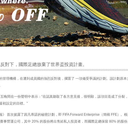
烈反對下，國際足總放棄了世界盃投資計畫。
足球的管理機構，在遭到成員國的強烈反對後，擱置了 一項備受爭議的計劃。該計劃原本
盃。
週五晚間在一份聲明中表示：“在認真聽取了各方意見後，很明顯，該項目造成了分裂
最初設定的目標。”
首次披露了因凡蒂諾的秘密計劃，即 FIFA Forward Enterprise（簡稱 FFE）
賽事營運公司，其中 20% 的股份將出售給私人投資者，而國際足總保留 80% 的股